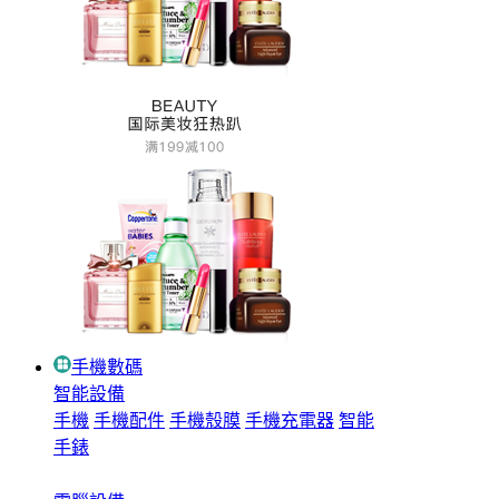
手機數碼
智能設備
手機
手機配件
手機殼膜
手機充電器
智能
手錶