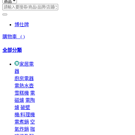
博仕牌
購物車
(
)
全部分類
家居電
器
廚房電器
電熱水壺
雪糕機
電
磁爐
電陶
爐
破壁
機/料理機
電煮鍋
空
氣炸鍋
咖