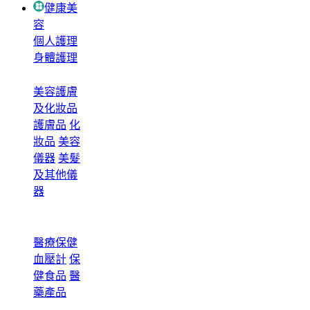
健康美
容
個人護理
身體護理
美容護膚
及化妝品
護膚品
化
妝品
美容
儀器
美髮
及其他儀
器
醫療保健
血壓計
保
健食品
醫
藥產品