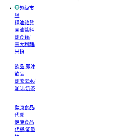
超級市
場
糧油雜貨
食油醬料
即食麵/
意大利麵/
米粉
飲品 即沖
飲品
即飲湯水/
咖啡/奶茶
健康食品/
代餐
健康食品
代餐/能量