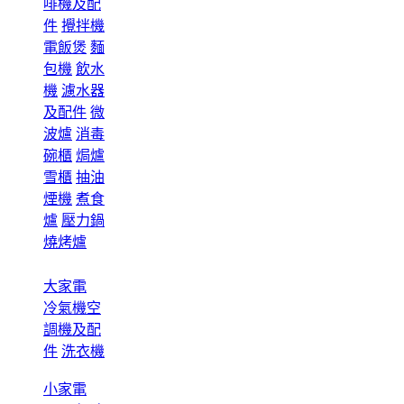
啡機及配
件
攪拌機
電飯煲
麵
包機
飲水
機
濾水器
及配件
微
波爐
消毒
碗櫃
焗爐
雪櫃
抽油
煙機
煮食
爐
壓力鍋
燒烤爐
大家電
冷氣機空
調機及配
件
洗衣機
小家電