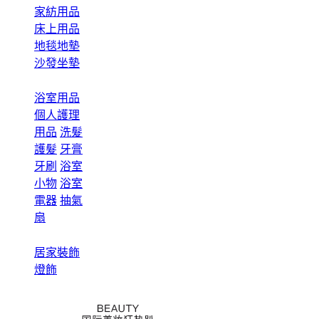
家紡用品
床上用品
地毯地墊
沙發坐墊
浴室用品
個人護理
用品
洗髮
護髮
牙膏
牙刷
浴室
小物
浴室
電器
抽氣
扇
居家裝飾
燈飾