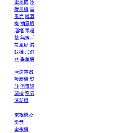
電風扇
冷
暖風機
電
風筒
啤酒
機
抽濕機
酒櫃
電暖
墊
無線手
提風扇
滅
蚊機
加濕
器
香薰機
清潔電器
吸塵機
熨
斗
消毒殺
菌機
空氣
清新機
電視機及
影音
電視機