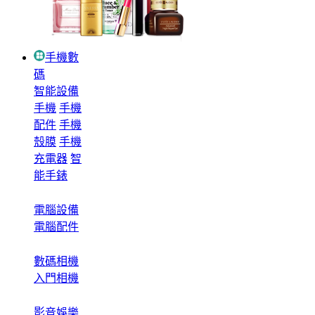
手機數
碼
智能設備
手機
手機
配件
手機
殼膜
手機
充電器
智
能手錶
電腦設備
電腦配件
數碼相機
入門相機
影音娛樂