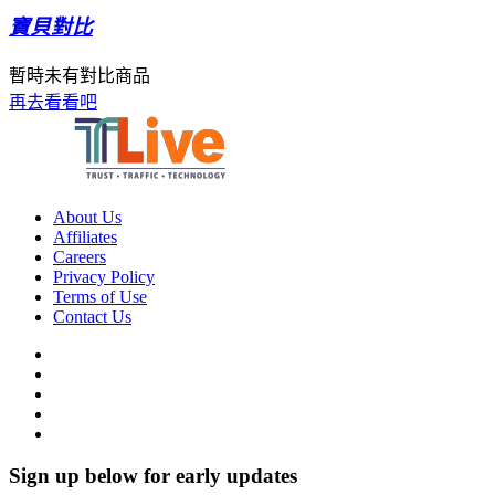
寶貝對比
暫時未有對比商品
再去看看吧
About Us
Affiliates
Careers
Privacy Policy
Terms of Use
Contact Us
Sign up below for early updates