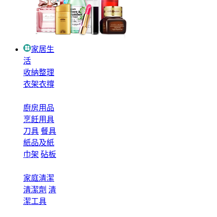
家居生
活
收納整理
衣架衣撐
廚房用品
烹飪用具
刀具
餐具
紙品及紙
巾架
砧板
家庭清潔
清潔劑
清
潔工具