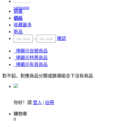
samsung
銷量
價格
Vivo
收藏最多
新品
-
確認
僅顯示自營商品
僅顯示特惠商品
僅顯示有貨商品
對不起，對應商品分類或篩選組合下沒有商品
你好！請
登入
|
註冊
購物車
0