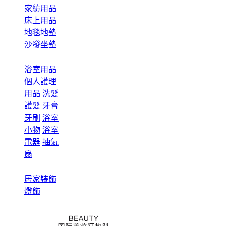
家紡用品
床上用品
地毯地墊
沙發坐墊
浴室用品
個人護理
用品
洗髮
護髮
牙膏
牙刷
浴室
小物
浴室
電器
抽氣
扇
居家裝飾
燈飾