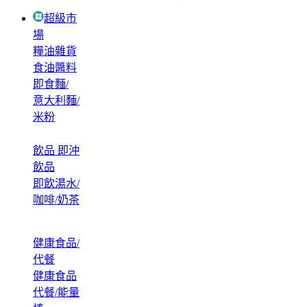
超級市
場
糧油雜貨
食油醬料
即食麵/
意大利麵/
米粉
飲品 即沖
飲品
即飲湯水/
咖啡/奶茶
健康食品/
代餐
健康食品
代餐/能量