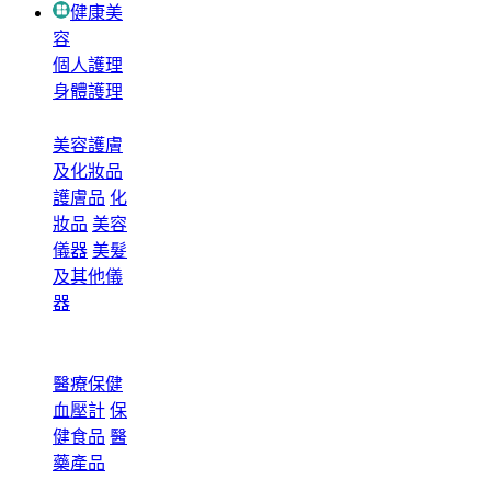
健康美
容
個人護理
身體護理
美容護膚
及化妝品
護膚品
化
妝品
美容
儀器
美髮
及其他儀
器
醫療保健
血壓計
保
健食品
醫
藥產品