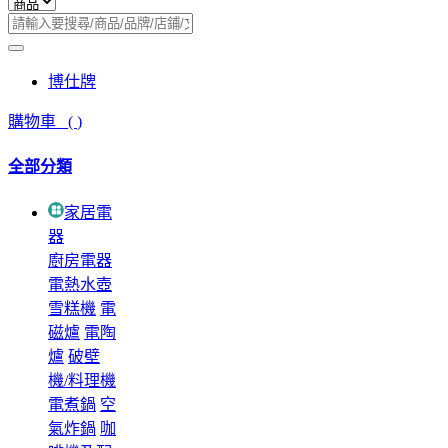
博仕牌
購物車
(
)
全部分類
家居電
器
廚房電器
電熱水壺
雪糕機
電
磁爐
電陶
爐
破壁
機/料理機
電煮鍋
空
氣炸鍋
咖