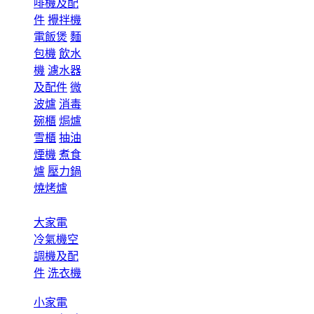
啡機及配
件
攪拌機
電飯煲
麵
包機
飲水
機
濾水器
及配件
微
波爐
消毒
碗櫃
焗爐
雪櫃
抽油
煙機
煮食
爐
壓力鍋
燒烤爐
大家電
冷氣機空
調機及配
件
洗衣機
小家電