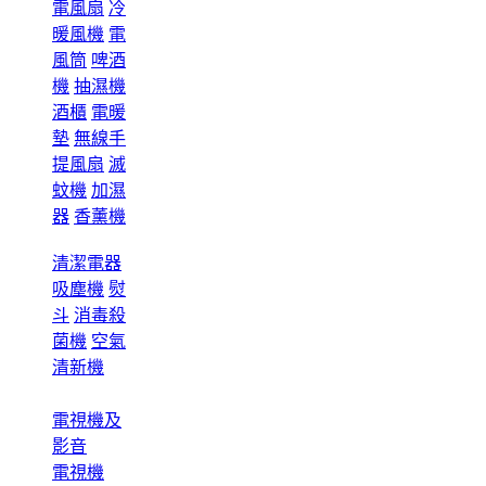
電風扇
冷
暖風機
電
風筒
啤酒
機
抽濕機
酒櫃
電暖
墊
無線手
提風扇
滅
蚊機
加濕
器
香薰機
清潔電器
吸塵機
熨
斗
消毒殺
菌機
空氣
清新機
電視機及
影音
電視機