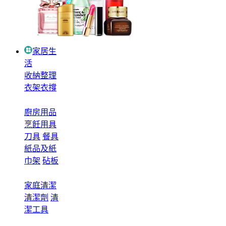
家居生
活
收納整理
衣架衣撐
廚房用品
烹飪用具
刀具
餐具
紙品及紙
巾架
砧板
家庭清潔
清潔劑
清
潔工具