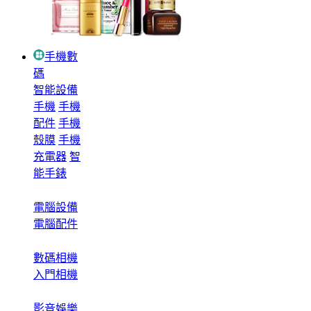
手機數
碼
智能設備
手機
手機
配件
手機
殼膜
手機
充電器
智
能手錶
電腦設備
電腦配件
數碼相機
入門相機
影音娛樂