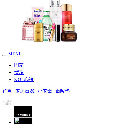
MENU
開箱
發現
KOL心得
首頁
家居電器
小家電
電暖墊
品牌：