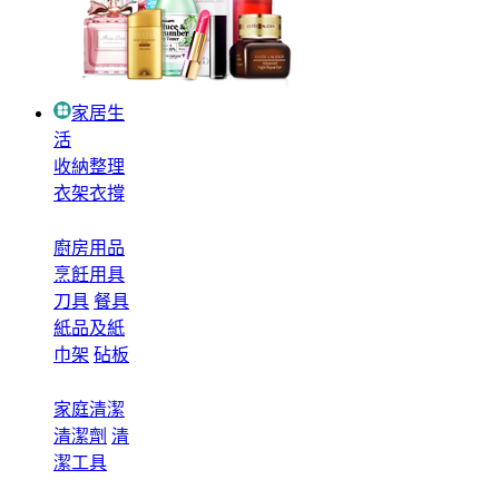
家居生
活
收納整理
衣架衣撐
廚房用品
烹飪用具
刀具
餐具
紙品及紙
巾架
砧板
家庭清潔
清潔劑
清
潔工具