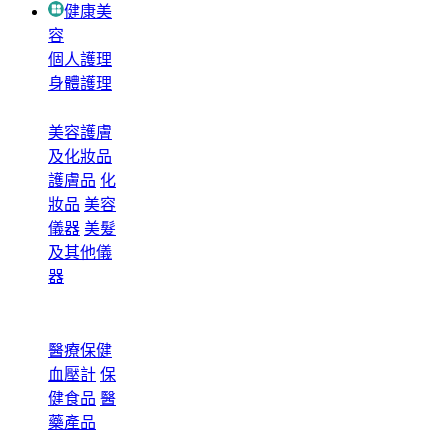
健康美
容
個人護理
身體護理
美容護膚
及化妝品
護膚品
化
妝品
美容
儀器
美髮
及其他儀
器
醫療保健
血壓計
保
健食品
醫
藥產品