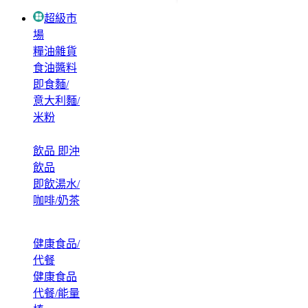
超級市
場
糧油雜貨
食油醬料
即食麵/
意大利麵/
米粉
飲品 即沖
飲品
即飲湯水/
咖啡/奶茶
健康食品/
代餐
健康食品
代餐/能量