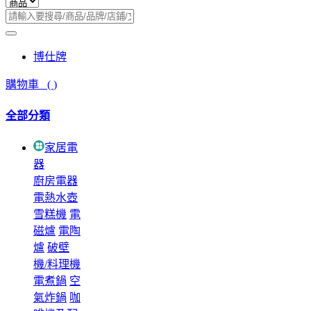
博仕牌
購物車
(
)
全部分類
家居電
器
廚房電器
電熱水壺
雪糕機
電
磁爐
電陶
爐
破壁
機/料理機
電煮鍋
空
氣炸鍋
咖