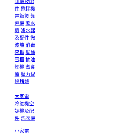
啡機及配
件
攪拌機
電飯煲
麵
包機
飲水
機
濾水器
及配件
微
波爐
消毒
碗櫃
焗爐
雪櫃
抽油
煙機
煮食
爐
壓力鍋
燒烤爐
大家電
冷氣機空
調機及配
件
洗衣機
小家電