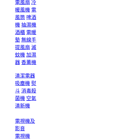
電風扇
冷
暖風機
電
風筒
啤酒
機
抽濕機
酒櫃
電暖
墊
無線手
提風扇
滅
蚊機
加濕
器
香薰機
清潔電器
吸塵機
熨
斗
消毒殺
菌機
空氣
清新機
電視機及
影音
電視機