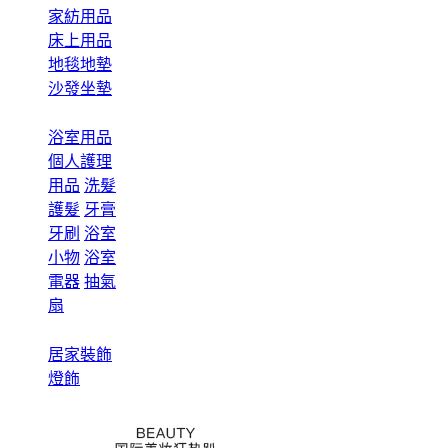
家紡用品
床上用品
地毯地墊
沙發坐墊
浴室用品
個人護理
用品
洗髮
護髮
牙膏
牙刷
浴室
小物
浴室
電器
抽氣
扇
居家裝飾
燈飾