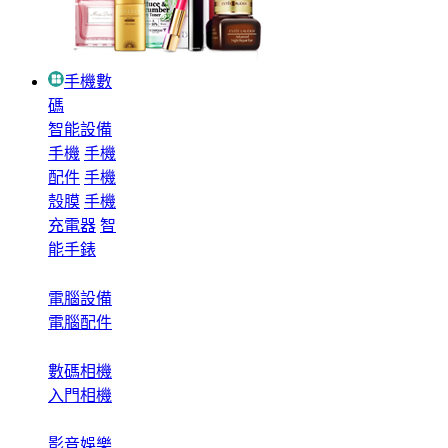
手機數
碼
智能設備
手機
手機
配件
手機
殼膜
手機
充電器
智
能手錶
電腦設備
電腦配件
數碼相機
入門相機
影音娛樂