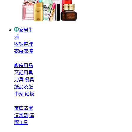
家居生
活
收納整理
衣架衣撐
廚房用品
烹飪用具
刀具
餐具
紙品及紙
巾架
砧板
家庭清潔
清潔劑
清
潔工具