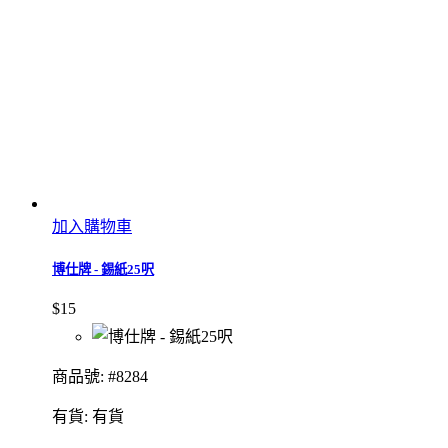
加入購物車
博仕牌 - 錫紙25呎
$15
商品號: #8284
有貨:
有貨