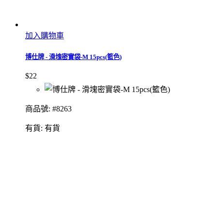
加入購物車
博仕牌 - 滑塊密實袋-M 15pcs(籃色)
$22
商品號: #8263
有貨:
有貨