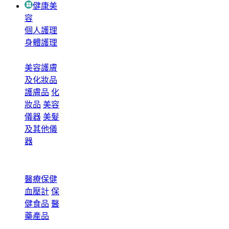
健康美
容
個人護理
身體護理
美容護膚
及化妝品
護膚品
化
妝品
美容
儀器
美髮
及其他儀
器
醫療保健
血壓計
保
健食品
醫
藥產品