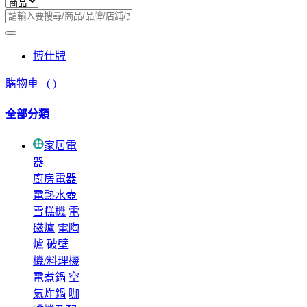
博仕牌
購物車
(
)
全部分類
家居電
器
廚房電器
電熱水壺
雪糕機
電
磁爐
電陶
爐
破壁
機/料理機
電煮鍋
空
氣炸鍋
咖