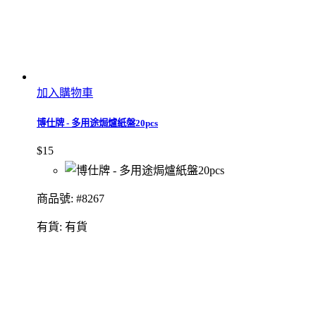
加入購物車
博仕牌 - 多用途焗爐紙盤20pcs
$15
商品號: #8267
有貨:
有貨