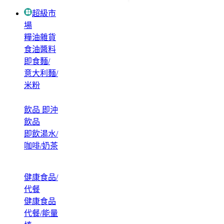
超級市
場
糧油雜貨
食油醬料
即食麵/
意大利麵/
米粉
飲品 即沖
飲品
即飲湯水/
咖啡/奶茶
健康食品/
代餐
健康食品
代餐/能量