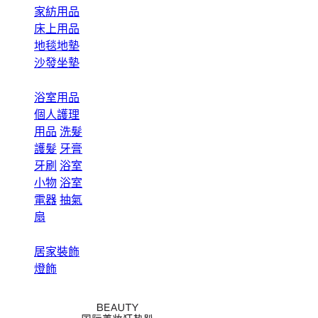
家紡用品
床上用品
地毯地墊
沙發坐墊
浴室用品
個人護理
用品
洗髮
護髮
牙膏
牙刷
浴室
小物
浴室
電器
抽氣
扇
居家裝飾
燈飾