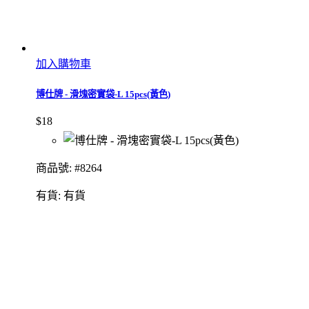
加入購物車
博仕牌 - 滑塊密實袋-L 15pcs(黃色)
$18
商品號: #8264
有貨:
有貨