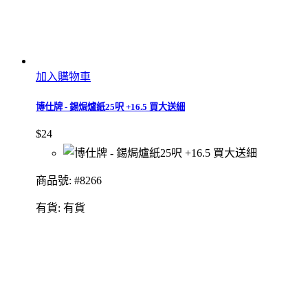
加入購物車
博仕牌 - 錫焗爐紙25呎 +16.5 買大送細
$24
商品號: #8266
有貨:
有貨