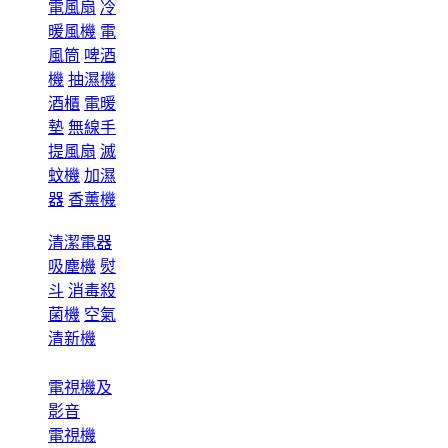
電風扇
冷
暖風機
電
風筒
啤酒
機
抽濕機
酒櫃
電暖
墊
無線手
提風扇
滅
蚊機
加濕
器
香薰機
清潔電器
吸塵機
熨
斗
消毒殺
菌機
空氣
清新機
電視機及
影音
電視機