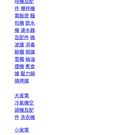
啡機及配
件
攪拌機
電飯煲
麵
包機
飲水
機
濾水器
及配件
微
波爐
消毒
碗櫃
焗爐
雪櫃
抽油
煙機
煮食
爐
壓力鍋
燒烤爐
大家電
冷氣機空
調機及配
件
洗衣機
小家電