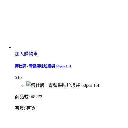
加入購物車
博仕牌 - 青蘋果味垃圾袋 60pcs 15L
$16
商品號: #8272
有貨:
有貨