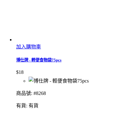
加入購物車
博仕牌 - 輕便食物袋75pcs
$18
商品號: #8268
有貨:
有貨