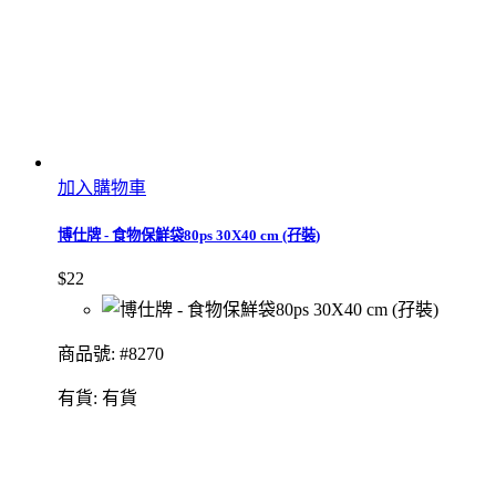
加入購物車
博仕牌 - 食物保鮮袋80ps 30X40 cm (孖裝)
$22
商品號: #8270
有貨:
有貨