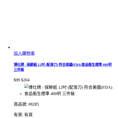
加入購物車
博仕牌 - 保鮮紙 12吋 (配滑刀) 符合美國(FDA)食品衛生標準 400呎
三件裝
$99
$204
商品號: #8285
有貨:
有貨