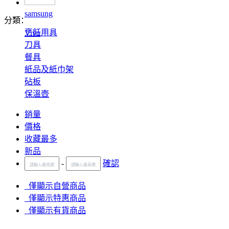
samsung
分類：
烹飪用具
Vivo
刀具
餐具
紙品及紙巾架
砧板
保溫壺
銷量
價格
收藏最多
新品
-
確認
僅顯示自營商品
僅顯示特惠商品
僅顯示有貨商品