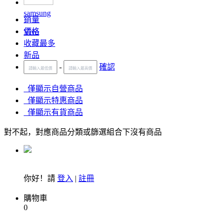
samsung
銷量
價格
Vivo
收藏最多
新品
-
確認
僅顯示自營商品
僅顯示特惠商品
僅顯示有貨商品
對不起，對應商品分類或篩選組合下沒有商品
你好！請
登入
|
註冊
購物車
0