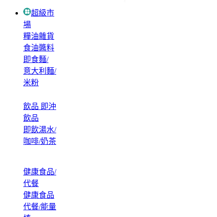
超級市
場
糧油雜貨
食油醬料
即食麵/
意大利麵/
米粉
飲品 即沖
飲品
即飲湯水/
咖啡/奶茶
健康食品/
代餐
健康食品
代餐/能量