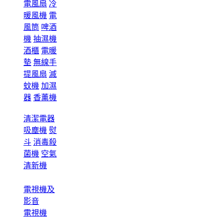
電風扇
冷
暖風機
電
風筒
啤酒
機
抽濕機
酒櫃
電暖
墊
無線手
提風扇
滅
蚊機
加濕
器
香薰機
清潔電器
吸塵機
熨
斗
消毒殺
菌機
空氣
清新機
電視機及
影音
電視機