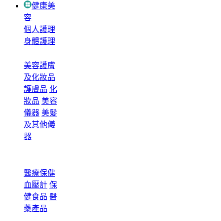
健康美
容
個人護理
身體護理
美容護膚
及化妝品
護膚品
化
妝品
美容
儀器
美髮
及其他儀
器
醫療保健
血壓計
保
健食品
醫
藥產品