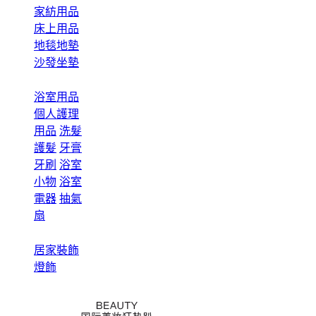
家紡用品
床上用品
地毯地墊
沙發坐墊
浴室用品
個人護理
用品
洗髮
護髮
牙膏
牙刷
浴室
小物
浴室
電器
抽氣
扇
居家裝飾
燈飾