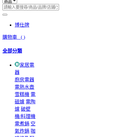
博仕牌
購物車
(
)
全部分類
家居電
器
廚房電器
電熱水壺
雪糕機
電
磁爐
電陶
爐
破壁
機/料理機
電煮鍋
空
氣炸鍋
咖