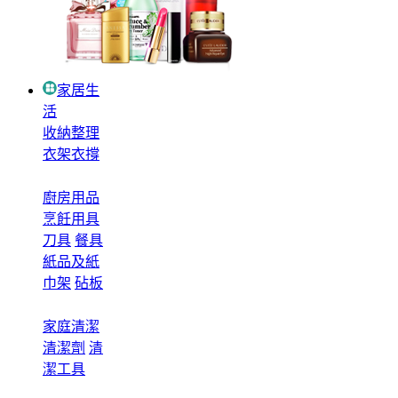
家居生
活
收納整理
衣架衣撐
廚房用品
烹飪用具
刀具
餐具
紙品及紙
巾架
砧板
家庭清潔
清潔劑
清
潔工具