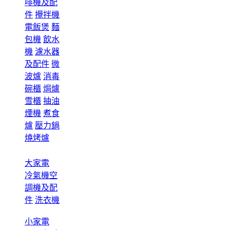
啡機及配
件
攪拌機
電飯煲
麵
包機
飲水
機
濾水器
及配件
微
波爐
消毒
碗櫃
焗爐
雪櫃
抽油
煙機
煮食
爐
壓力鍋
燒烤爐
大家電
冷氣機空
調機及配
件
洗衣機
小家電