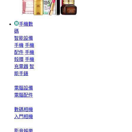
手機數
碼
智能設備
手機
手機
配件
手機
殼膜
手機
充電器
智
能手錶
電腦設備
電腦配件
數碼相機
入門相機
影音娛樂