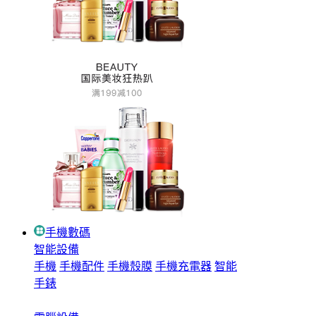
手機數碼
智能設備
手機
手機配件
手機殼膜
手機充電器
智能
手錶