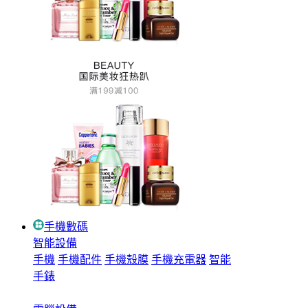
手機數碼
智能設備
手機
手機配件
手機殼膜
手機充電器
智能
手錶