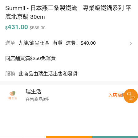
Summit - 日本燕三条製鐵流｜專業級鐵鍋系列 平
底北京鍋 30cm
431.00
$
$539.00
送至
九龍/油尖旺區
有貨
運費：$40.00
同店鋪買滿$250免運費
服務
此商品由瑞生活出售和發貨
瑞生活
入店睇睇
在售商品0件