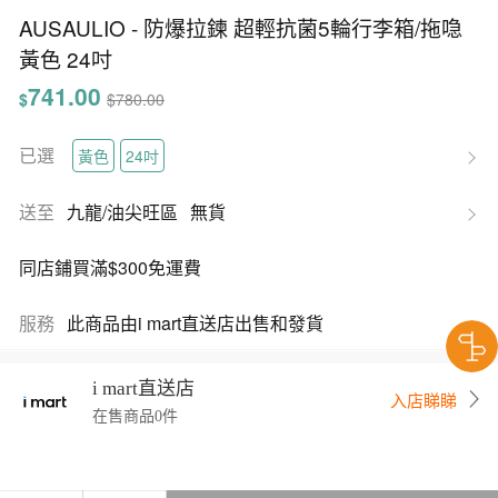
AUSAULIO - 防爆拉鍊 超輕抗菌5輪行李箱/拖喼
黃色 24吋
741.00
$
$780.00
已選
黃色
24吋
送至
九龍/油尖旺區
無貨
同店鋪買滿$300免運費
服務
此商品由i mart直送店出售和發貨
i mart直送店
入店睇睇
在售商品0件