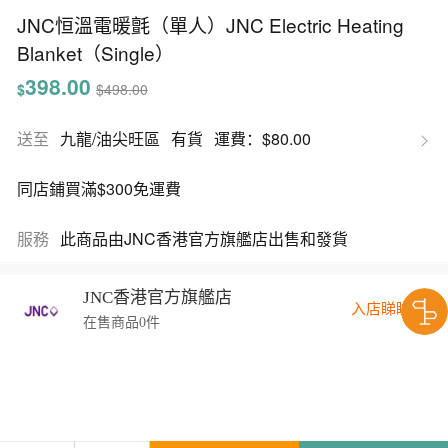
JNC恒溫電暖氈（單人）JNC Electric Heating
Blanket（Single）
398.00
$
$498.00
送至
九龍/油尖旺區
有貨
運費：$80.00
同店鋪買滿$300免運費
服務
此商品由JNC香港官方旗艦店出售和發貨
JNC香港官方旗艦店
入店睇睇
在售商品0件