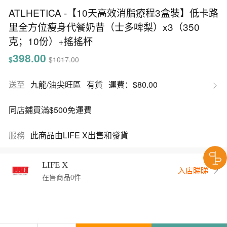
ATLHETICA -【10天高效消脂療程3盒裝】低卡路
里全方位瘦身代餐奶昔（士多啤梨）x3（350
克；10份）+搖搖杯
398.00
$
$1017.00
送至
九龍/油尖旺區
有貨
運費：$80.00
同店鋪買滿$500免運費
服務
此商品由LIFE X出售和發貨
LIFE X
入店睇睇
在售商品0件