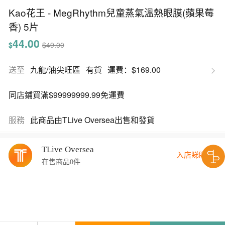
Kao花王 - MegRhythm兒童蒸氣溫熱眼膜(蘋果莓
香) 5片
44.00
$
$49.00
送至
九龍/油尖旺區
有貨
運費：$169.00
同店鋪買滿$99999999.99免運費
服務
此商品由TLive Oversea出售和發貨
TLive Oversea
入店睇睇
在售商品0件