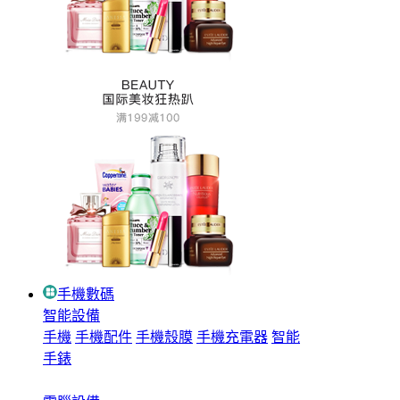
手機數碼
智能設備
手機
手機配件
手機殼膜
手機充電器
智能
手錶