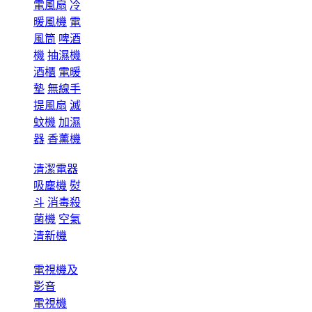
電風扇
冷
暖風機
電
風筒
啤酒
機
抽濕機
酒櫃
電暖
墊
無線手
提風扇
滅
蚊機
加濕
器
香薰機
清潔電器
吸塵機
熨
斗
消毒殺
菌機
空氣
清新機
電視機及
影音
電視機