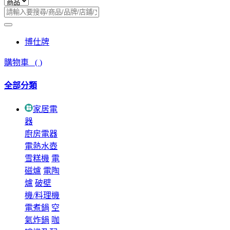
博仕牌
購物車
(
)
全部分類
家居電
器
廚房電器
電熱水壺
雪糕機
電
磁爐
電陶
爐
破壁
機/料理機
電煮鍋
空
氣炸鍋
咖