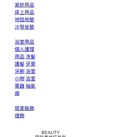
家紡用品
床上用品
地毯地墊
沙發坐墊
浴室用品
個人護理
用品
洗髮
護髮
牙膏
牙刷
浴室
小物
浴室
電器
抽氣
扇
居家裝飾
燈飾