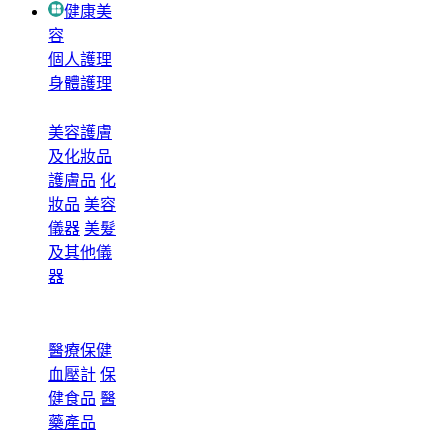
健康美
容
個人護理
身體護理
美容護膚
及化妝品
護膚品
化
妝品
美容
儀器
美髮
及其他儀
器
醫療保健
血壓計
保
健食品
醫
藥產品