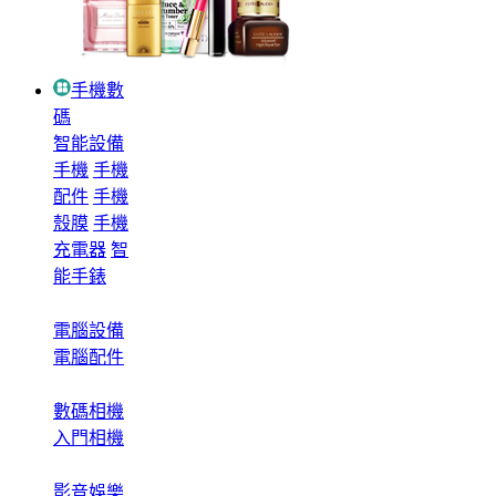
手機數
碼
智能設備
手機
手機
配件
手機
殼膜
手機
充電器
智
能手錶
電腦設備
電腦配件
數碼相機
入門相機
影音娛樂