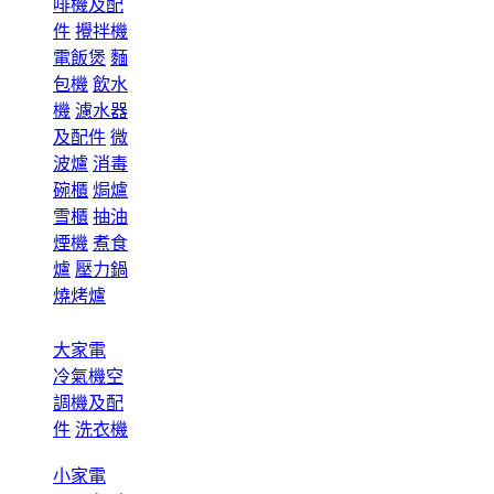
啡機及配
件
攪拌機
電飯煲
麵
包機
飲水
機
濾水器
及配件
微
波爐
消毒
碗櫃
焗爐
雪櫃
抽油
煙機
煮食
爐
壓力鍋
燒烤爐
大家電
冷氣機空
調機及配
件
洗衣機
小家電