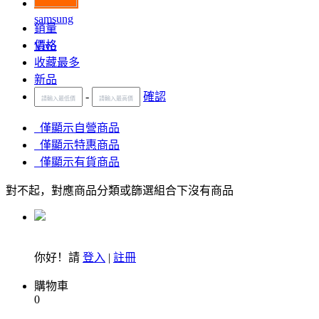
samsung
銷量
價格
Vivo
收藏最多
新品
-
確認
僅顯示自營商品
僅顯示特惠商品
僅顯示有貨商品
對不起，對應商品分類或篩選組合下沒有商品
你好！請
登入
|
註冊
購物車
0