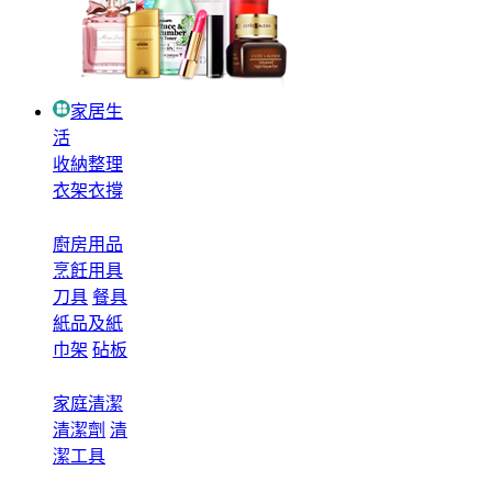
家居生
活
收納整理
衣架衣撐
廚房用品
烹飪用具
刀具
餐具
紙品及紙
巾架
砧板
家庭清潔
清潔劑
清
潔工具