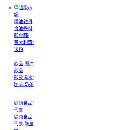
超級市
場
糧油雜貨
食油醬料
即食麵/
意大利麵/
米粉
飲品 即沖
飲品
即飲湯水/
咖啡/奶茶
健康食品/
代餐
健康食品
代餐/能量