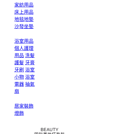
家紡用品
床上用品
地毯地墊
沙發坐墊
浴室用品
個人護理
用品
洗髮
護髮
牙膏
牙刷
浴室
小物
浴室
電器
抽氣
扇
居家裝飾
燈飾