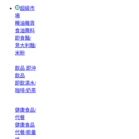
超級市
場
糧油雜貨
食油醬料
即食麵/
意大利麵/
米粉
飲品 即沖
飲品
即飲湯水/
咖啡/奶茶
健康食品/
代餐
健康食品
代餐/能量