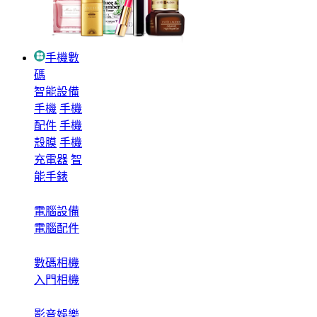
手機數
碼
智能設備
手機
手機
配件
手機
殼膜
手機
充電器
智
能手錶
電腦設備
電腦配件
數碼相機
入門相機
影音娛樂