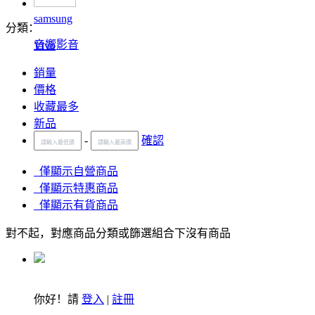
samsung
分類：
音響影音
Vivo
銷量
價格
收藏最多
新品
-
確認
僅顯示自營商品
僅顯示特惠商品
僅顯示有貨商品
對不起，對應商品分類或篩選組合下沒有商品
你好！請
登入
|
註冊