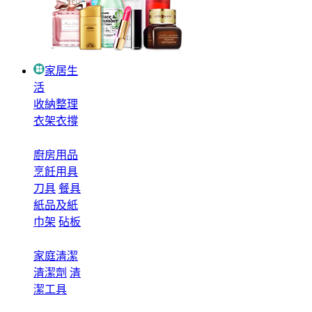
家居生
活
收納整理
衣架衣撐
廚房用品
烹飪用具
刀具
餐具
紙品及紙
巾架
砧板
家庭清潔
清潔劑
清
潔工具