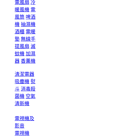
電風扇
冷
暖風機
電
風筒
啤酒
機
抽濕機
酒櫃
電暖
墊
無線手
提風扇
滅
蚊機
加濕
器
香薰機
清潔電器
吸塵機
熨
斗
消毒殺
菌機
空氣
清新機
電視機及
影音
電視機