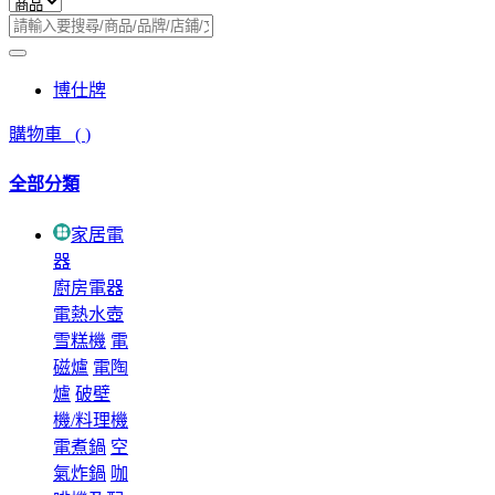
博仕牌
購物車
(
)
全部分類
家居電
器
廚房電器
電熱水壺
雪糕機
電
磁爐
電陶
爐
破壁
機/料理機
電煮鍋
空
氣炸鍋
咖