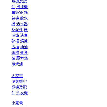
啡機及配
件
攪拌機
電飯煲
麵
包機
飲水
機
濾水器
及配件
微
波爐
消毒
碗櫃
焗爐
雪櫃
抽油
煙機
煮食
爐
壓力鍋
燒烤爐
大家電
冷氣機空
調機及配
件
洗衣機
小家電