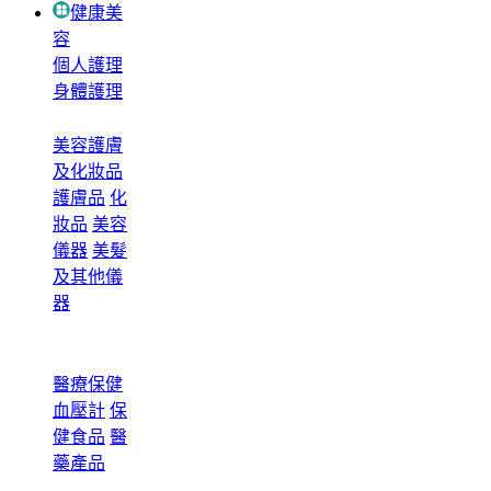
健康美
容
個人護理
身體護理
美容護膚
及化妝品
護膚品
化
妝品
美容
儀器
美髮
及其他儀
器
醫療保健
血壓計
保
健食品
醫
藥產品