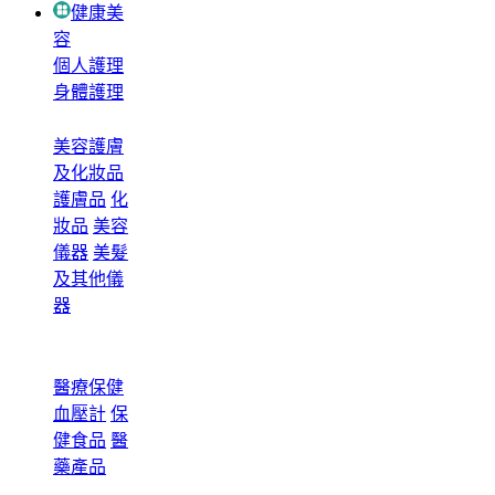
健康美
容
個人護理
身體護理
美容護膚
及化妝品
護膚品
化
妝品
美容
儀器
美髮
及其他儀
器
醫療保健
血壓計
保
健食品
醫
藥產品