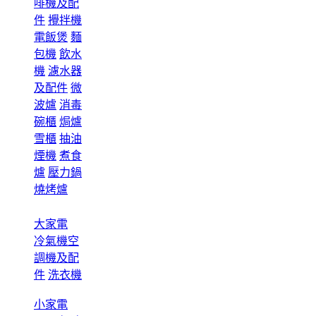
啡機及配
件
攪拌機
電飯煲
麵
包機
飲水
機
濾水器
及配件
微
波爐
消毒
碗櫃
焗爐
雪櫃
抽油
煙機
煮食
爐
壓力鍋
燒烤爐
大家電
冷氣機空
調機及配
件
洗衣機
小家電