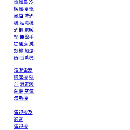
電風扇
冷
暖風機
電
風筒
啤酒
機
抽濕機
酒櫃
電暖
墊
無線手
提風扇
滅
蚊機
加濕
器
香薰機
清潔電器
吸塵機
熨
斗
消毒殺
菌機
空氣
清新機
電視機及
影音
電視機