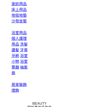
家紡用品
床上用品
地毯地墊
沙發坐墊
浴室用品
個人護理
用品
洗髮
護髮
牙膏
牙刷
浴室
小物
浴室
電器
抽氣
扇
居家裝飾
燈飾