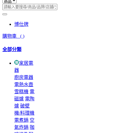
博仕牌
購物車
(
)
全部分類
家居電
器
廚房電器
電熱水壺
雪糕機
電
磁爐
電陶
爐
破壁
機/料理機
電煮鍋
空
氣炸鍋
咖