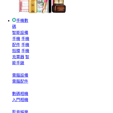
手機數
碼
智能設備
手機
手機
配件
手機
殼膜
手機
充電器
智
能手錶
電腦設備
電腦配件
數碼相機
入門相機
影音娛樂