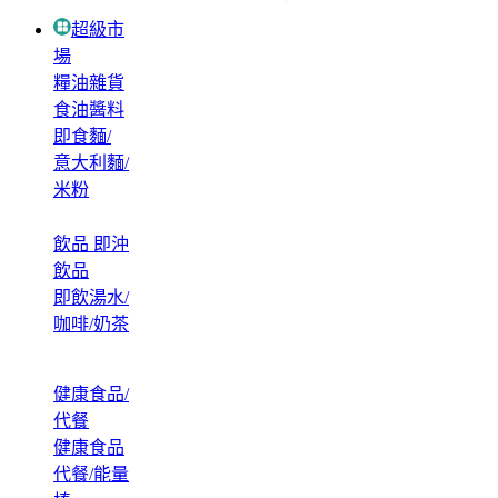
超級市
場
糧油雜貨
食油醬料
即食麵/
意大利麵/
米粉
飲品 即沖
飲品
即飲湯水/
咖啡/奶茶
健康食品/
代餐
健康食品
代餐/能量