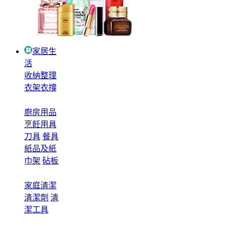
家居生
活
收納整理
衣架衣撐
廚房用品
烹飪用具
刀具
餐具
紙品及紙
巾架
砧板
家庭清潔
清潔劑
清
潔工具