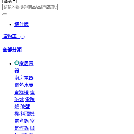
博仕牌
購物車
(
)
全部分類
家居電
器
廚房電器
電熱水壺
雪糕機
電
磁爐
電陶
爐
破壁
機/料理機
電煮鍋
空
氣炸鍋
咖