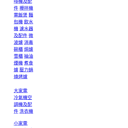
啡機及配
件
攪拌機
電飯煲
麵
包機
飲水
機
濾水器
及配件
微
波爐
消毒
碗櫃
焗爐
雪櫃
抽油
煙機
煮食
爐
壓力鍋
燒烤爐
大家電
冷氣機空
調機及配
件
洗衣機
小家電