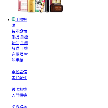
手機數
碼
智能設備
手機
手機
配件
手機
殼膜
手機
充電器
智
能手錶
電腦設備
電腦配件
數碼相機
入門相機
影音娛樂