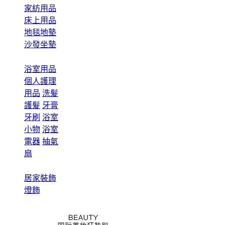
家紡用品
床上用品
地毯地墊
沙發坐墊
浴室用品
個人護理
用品
洗髮
護髮
牙膏
牙刷
浴室
小物
浴室
電器
抽氣
扇
居家裝飾
燈飾