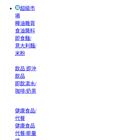
超級市
場
糧油雜貨
食油醬料
即食麵/
意大利麵/
米粉
飲品 即沖
飲品
即飲湯水/
咖啡/奶茶
健康食品/
代餐
健康食品
代餐/能量