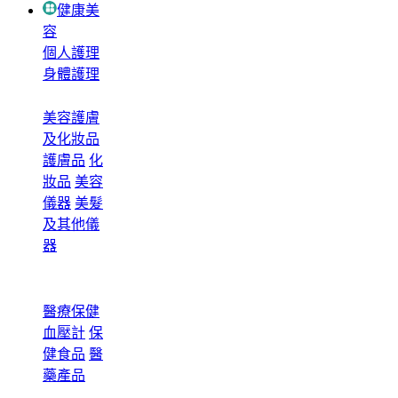
健康美
容
個人護理
身體護理
美容護膚
及化妝品
護膚品
化
妝品
美容
儀器
美髮
及其他儀
器
醫療保健
血壓計
保
健食品
醫
藥產品