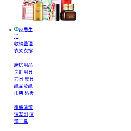
家居生
活
收納整理
衣架衣撐
廚房用品
烹飪用具
刀具
餐具
紙品及紙
巾架
砧板
家庭清潔
清潔劑
清
潔工具