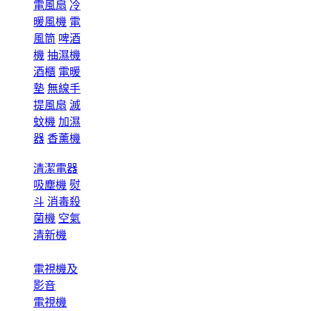
電風扇
冷
暖風機
電
風筒
啤酒
機
抽濕機
酒櫃
電暖
墊
無線手
提風扇
滅
蚊機
加濕
器
香薰機
清潔電器
吸塵機
熨
斗
消毒殺
菌機
空氣
清新機
電視機及
影音
電視機