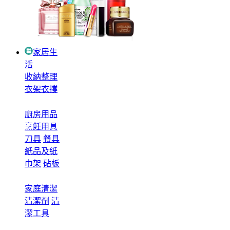
家居生
活
收納整理
衣架衣撐
廚房用品
烹飪用具
刀具
餐具
紙品及紙
巾架
砧板
家庭清潔
清潔劑
清
潔工具