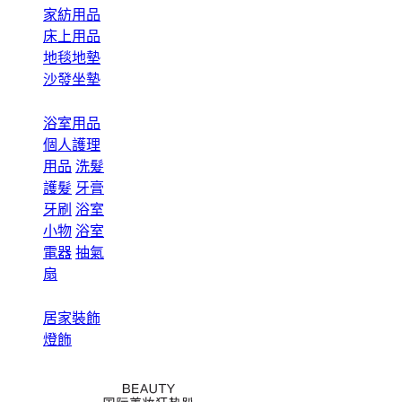
家紡用品
床上用品
地毯地墊
沙發坐墊
浴室用品
個人護理
用品
洗髮
護髮
牙膏
牙刷
浴室
小物
浴室
電器
抽氣
扇
居家裝飾
燈飾