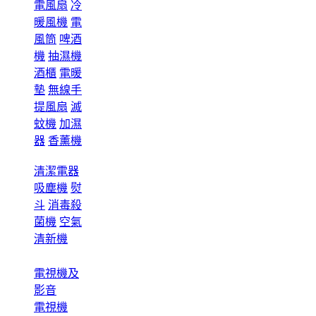
電風扇
冷
暖風機
電
風筒
啤酒
機
抽濕機
酒櫃
電暖
墊
無線手
提風扇
滅
蚊機
加濕
器
香薰機
清潔電器
吸塵機
熨
斗
消毒殺
菌機
空氣
清新機
電視機及
影音
電視機