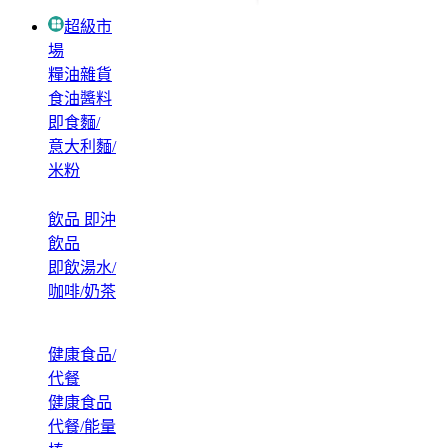
超級市
場
糧油雜貨
食油醬料
即食麵/
意大利麵/
米粉
飲品 即沖
飲品
即飲湯水/
咖啡/奶茶
健康食品/
代餐
健康食品
代餐/能量