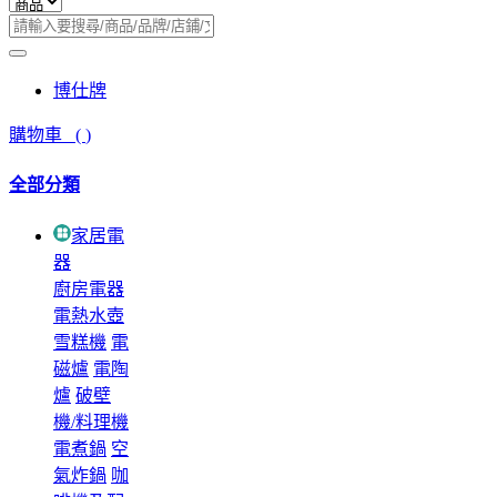
博仕牌
購物車
(
)
全部分類
家居電
器
廚房電器
電熱水壺
雪糕機
電
磁爐
電陶
爐
破壁
機/料理機
電煮鍋
空
氣炸鍋
咖