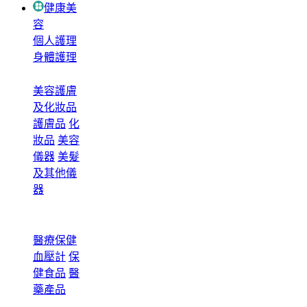
健康美
容
個人護理
身體護理
美容護膚
及化妝品
護膚品
化
妝品
美容
儀器
美髮
及其他儀
器
醫療保健
血壓計
保
健食品
醫
藥產品