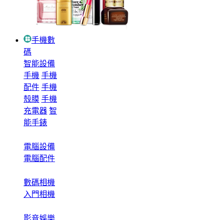
手機數
碼
智能設備
手機
手機
配件
手機
殼膜
手機
充電器
智
能手錶
電腦設備
電腦配件
數碼相機
入門相機
影音娛樂