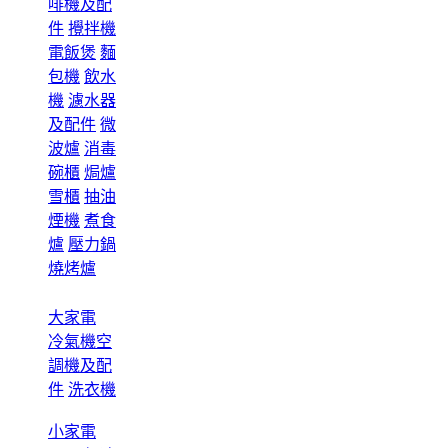
啡機及配
件
攪拌機
電飯煲
麵
包機
飲水
機
濾水器
及配件
微
波爐
消毒
碗櫃
焗爐
雪櫃
抽油
煙機
煮食
爐
壓力鍋
燒烤爐
大家電
冷氣機空
調機及配
件
洗衣機
小家電