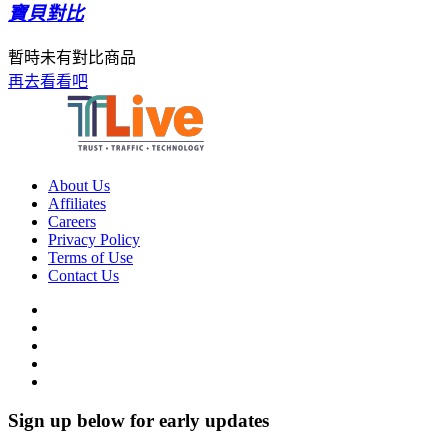
寶貝對比
暫時未有對比商品
再去看看吧
About Us
Affiliates
Careers
Privacy Policy
Terms of Use
Contact Us
Sign up below for early updates