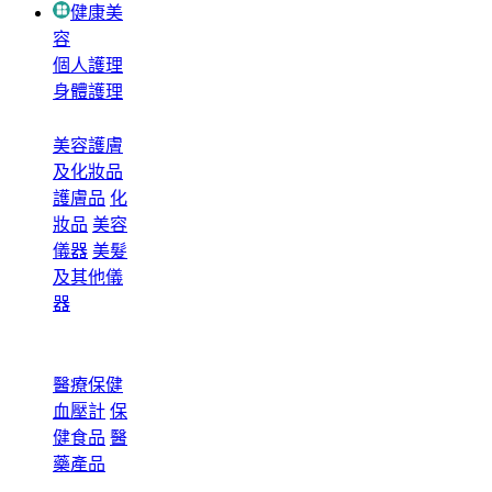
健康美
容
個人護理
身體護理
美容護膚
及化妝品
護膚品
化
妝品
美容
儀器
美髮
及其他儀
器
醫療保健
血壓計
保
健食品
醫
藥產品