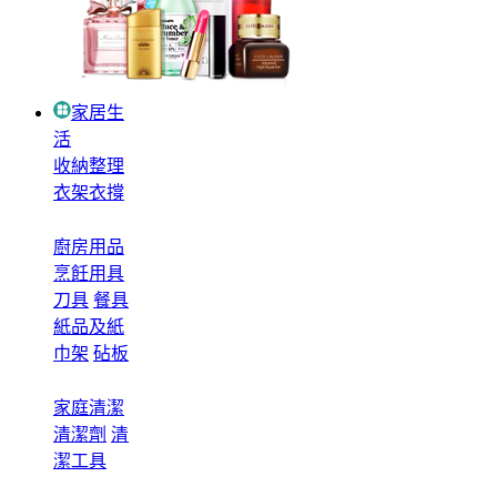
家居生
活
收納整理
衣架衣撐
廚房用品
烹飪用具
刀具
餐具
紙品及紙
巾架
砧板
家庭清潔
清潔劑
清
潔工具