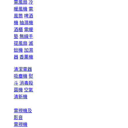
電風扇
冷
暖風機
電
風筒
啤酒
機
抽濕機
酒櫃
電暖
墊
無線手
提風扇
滅
蚊機
加濕
器
香薰機
清潔電器
吸塵機
熨
斗
消毒殺
菌機
空氣
清新機
電視機及
影音
電視機