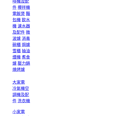
啡機及配
件
攪拌機
電飯煲
麵
包機
飲水
機
濾水器
及配件
微
波爐
消毒
碗櫃
焗爐
雪櫃
抽油
煙機
煮食
爐
壓力鍋
燒烤爐
大家電
冷氣機空
調機及配
件
洗衣機
小家電