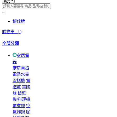
博仕牌
購物車
(
)
全部分類
家居電
器
廚房電器
電熱水壺
雪糕機
電
磁爐
電陶
爐
破壁
機/料理機
電煮鍋
空
氣炸鍋
咖