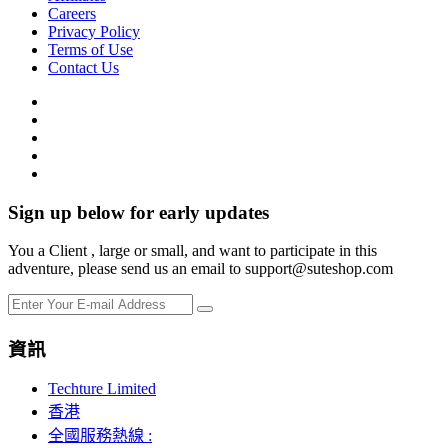
Careers
Privacy Policy
Terms of Use
Contact Us
Sign up below for early updates
You a Client , large or small, and want to participate in this
adventure, please send us an email to support@suteshop.com
資訊
Techture Limited
香港
全國服務熱線 :