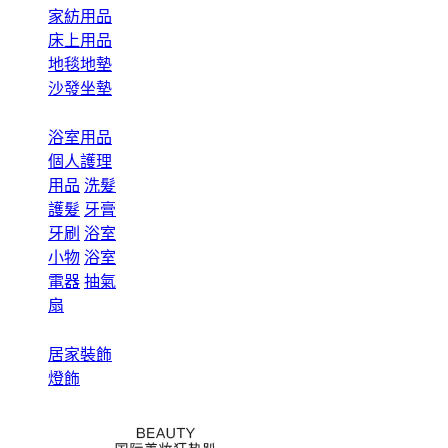
家紡用品
床上用品
地毯地墊
沙發坐墊
浴室用品
個人護理
用品
洗髮
護髮
牙膏
牙刷
浴室
小物
浴室
電器
抽氣
扇
居家裝飾
燈飾