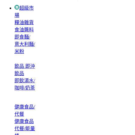
超級市
場
糧油雜貨
食油醬料
即食麵/
意大利麵/
米粉
飲品 即沖
飲品
即飲湯水/
咖啡/奶茶
健康食品/
代餐
健康食品
代餐/能量