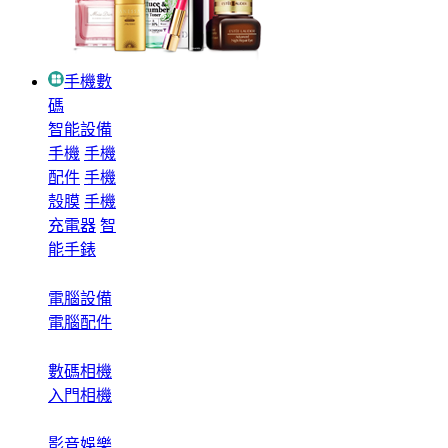
手機數
碼
智能設備
手機
手機
配件
手機
殼膜
手機
充電器
智
能手錶
電腦設備
電腦配件
數碼相機
入門相機
影音娛樂