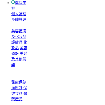
健康美
容
個人護理
身體護理
美容護膚
及化妝品
護膚品
化
妝品
美容
儀器
美髮
及其他儀
器
醫療保健
血壓計
保
健食品
醫
藥產品