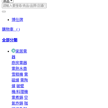
博仕牌
購物車
(
)
全部分類
家居電
器
廚房電器
電熱水壺
雪糕機
電
磁爐
電陶
爐
破壁
機/料理機
電煮鍋
空
氣炸鍋
咖