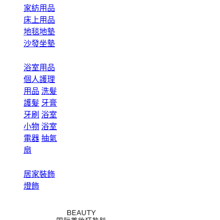
家紡用品
床上用品
地毯地墊
沙發坐墊
浴室用品
個人護理
用品
洗髮
護髮
牙膏
牙刷
浴室
小物
浴室
電器
抽氣
扇
居家裝飾
燈飾