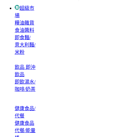
超級市
場
糧油雜貨
食油醬料
即食麵/
意大利麵/
米粉
飲品 即沖
飲品
即飲湯水/
咖啡/奶茶
健康食品/
代餐
健康食品
代餐/能量