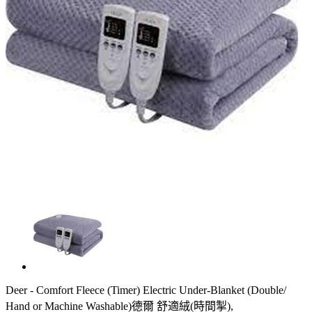
Deer - Comfort Fleece (Timer) Electric Under-Blanket (Double/
Hand or Machine Washable)德爾 舒適絨(時間掣),