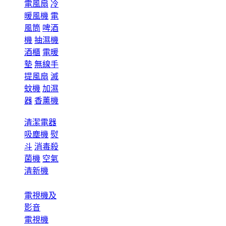
電風扇
冷
暖風機
電
風筒
啤酒
機
抽濕機
酒櫃
電暖
墊
無線手
提風扇
滅
蚊機
加濕
器
香薰機
清潔電器
吸塵機
熨
斗
消毒殺
菌機
空氣
清新機
電視機及
影音
電視機