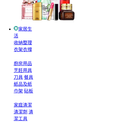
家居生
活
收納整理
衣架衣撐
廚房用品
烹飪用具
刀具
餐具
紙品及紙
巾架
砧板
家庭清潔
清潔劑
清
潔工具