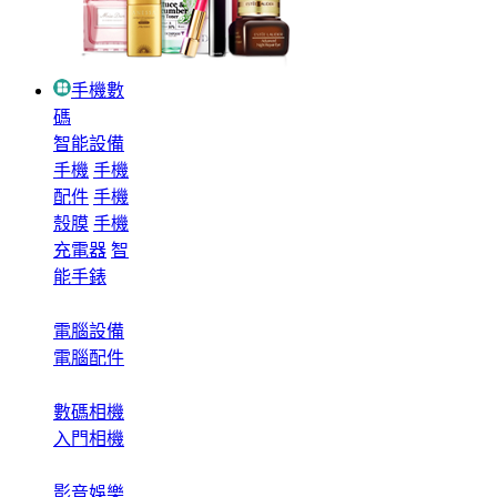
手機數
碼
智能設備
手機
手機
配件
手機
殼膜
手機
充電器
智
能手錶
電腦設備
電腦配件
數碼相機
入門相機
影音娛樂