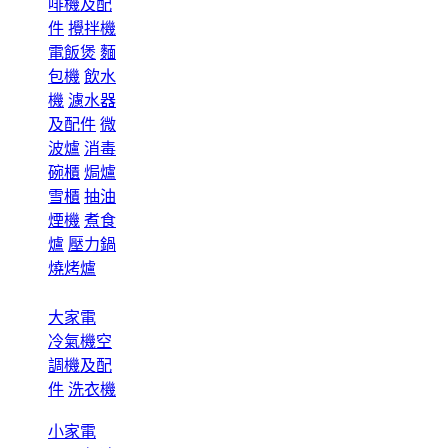
啡機及配
件
攪拌機
電飯煲
麵
包機
飲水
機
濾水器
及配件
微
波爐
消毒
碗櫃
焗爐
雪櫃
抽油
煙機
煮食
爐
壓力鍋
燒烤爐
大家電
冷氣機空
調機及配
件
洗衣機
小家電