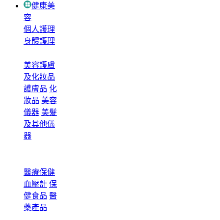
健康美
容
個人護理
身體護理
美容護膚
及化妝品
護膚品
化
妝品
美容
儀器
美髮
及其他儀
器
醫療保健
血壓計
保
健食品
醫
藥產品