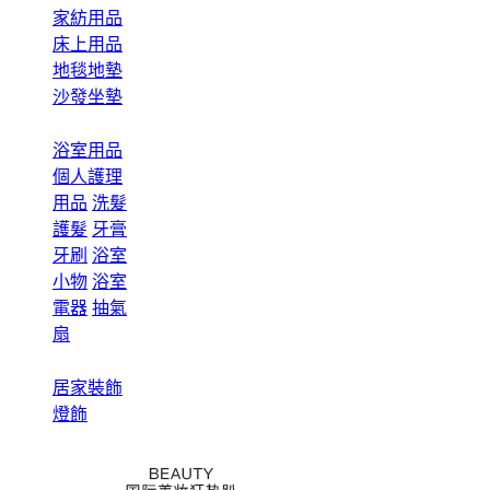
家紡用品
床上用品
地毯地墊
沙發坐墊
浴室用品
個人護理
用品
洗髮
護髮
牙膏
牙刷
浴室
小物
浴室
電器
抽氣
扇
居家裝飾
燈飾