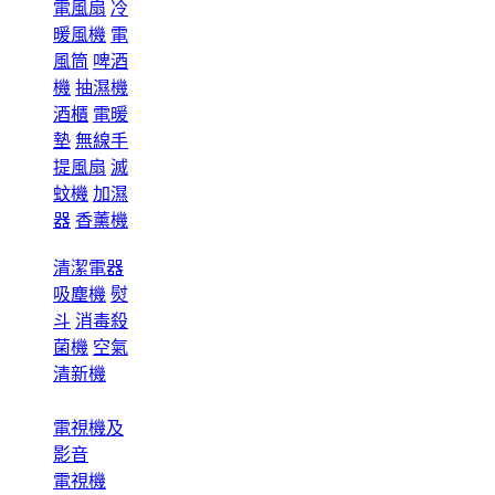
電風扇
冷
暖風機
電
風筒
啤酒
機
抽濕機
酒櫃
電暖
墊
無線手
提風扇
滅
蚊機
加濕
器
香薰機
清潔電器
吸塵機
熨
斗
消毒殺
菌機
空氣
清新機
電視機及
影音
電視機