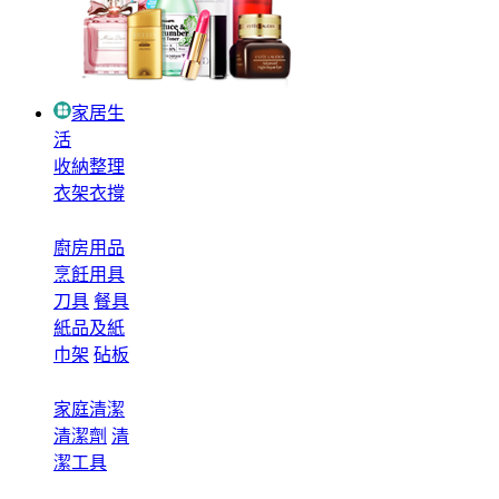
家居生
活
收納整理
衣架衣撐
廚房用品
烹飪用具
刀具
餐具
紙品及紙
巾架
砧板
家庭清潔
清潔劑
清
潔工具