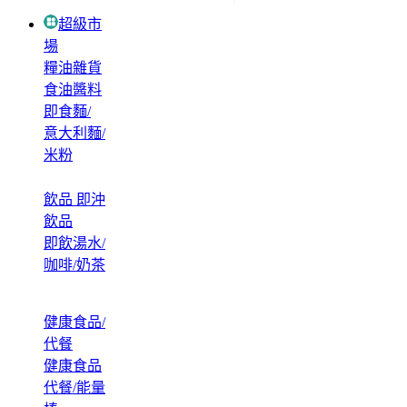
超級市
場
糧油雜貨
食油醬料
即食麵/
意大利麵/
米粉
飲品 即沖
飲品
即飲湯水/
咖啡/奶茶
健康食品/
代餐
健康食品
代餐/能量