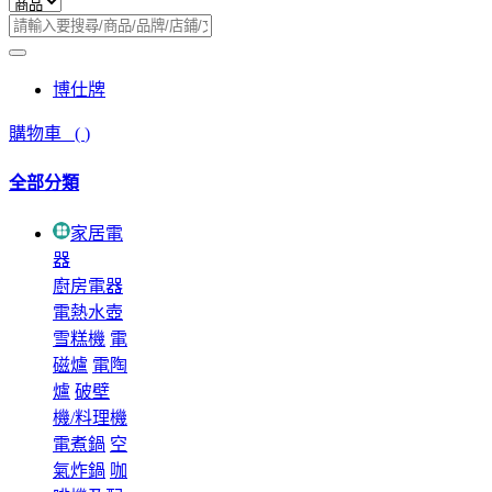
博仕牌
購物車
(
)
全部分類
家居電
器
廚房電器
電熱水壺
雪糕機
電
磁爐
電陶
爐
破壁
機/料理機
電煮鍋
空
氣炸鍋
咖