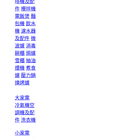
啡機及配
件
攪拌機
電飯煲
麵
包機
飲水
機
濾水器
及配件
微
波爐
消毒
碗櫃
焗爐
雪櫃
抽油
煙機
煮食
爐
壓力鍋
燒烤爐
大家電
冷氣機空
調機及配
件
洗衣機
小家電