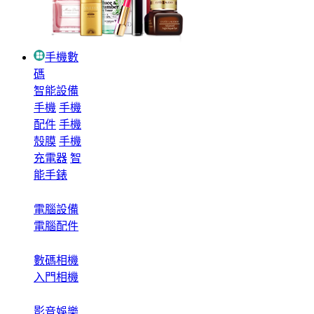
手機數
碼
智能設備
手機
手機
配件
手機
殼膜
手機
充電器
智
能手錶
電腦設備
電腦配件
數碼相機
入門相機
影音娛樂