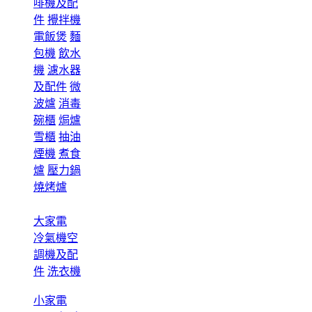
啡機及配
件
攪拌機
電飯煲
麵
包機
飲水
機
濾水器
及配件
微
波爐
消毒
碗櫃
焗爐
雪櫃
抽油
煙機
煮食
爐
壓力鍋
燒烤爐
大家電
冷氣機空
調機及配
件
洗衣機
小家電