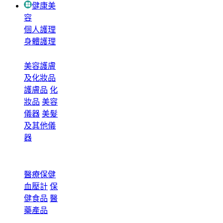
健康美
容
個人護理
身體護理
美容護膚
及化妝品
護膚品
化
妝品
美容
儀器
美髮
及其他儀
器
醫療保健
血壓計
保
健食品
醫
藥產品