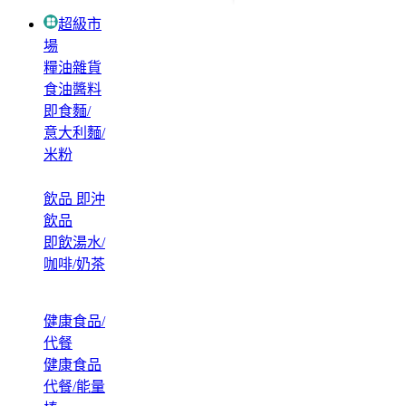
超級市
場
糧油雜貨
食油醬料
即食麵/
意大利麵/
米粉
飲品 即沖
飲品
即飲湯水/
咖啡/奶茶
健康食品/
代餐
健康食品
代餐/能量