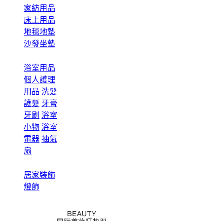
家紡用品
床上用品
地毯地墊
沙發坐墊
浴室用品
個人護理
用品
洗髮
護髮
牙膏
牙刷
浴室
小物
浴室
電器
抽氣
扇
居家裝飾
燈飾