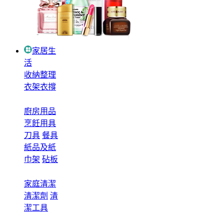
家居生
活
收納整理
衣架衣撐
廚房用品
烹飪用具
刀具
餐具
紙品及紙
巾架
砧板
家庭清潔
清潔劑
清
潔工具