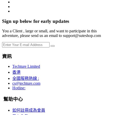
Sign up below for early updates
You a Client , large or small, and want to participate in this
adventure, please send us an email to support@suteshop.com
資訊
Techture Limited
香港
全國服務熱線 :
cs@techture.com
Hotline:
幫助中心
如何註冊成為會員