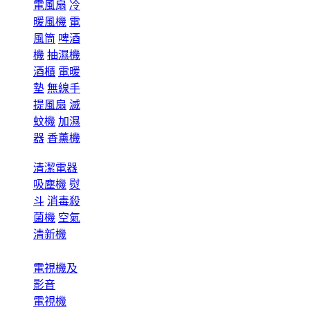
電風扇
冷
暖風機
電
風筒
啤酒
機
抽濕機
酒櫃
電暖
墊
無線手
提風扇
滅
蚊機
加濕
器
香薰機
清潔電器
吸塵機
熨
斗
消毒殺
菌機
空氣
清新機
電視機及
影音
電視機