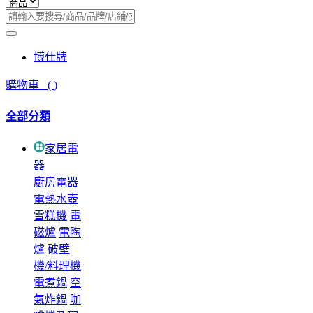
博仕牌
購物車
(
)
全部分類
家居電
器
廚房電器
電熱水壺
雪糕機
電
磁爐
電陶
爐
破壁
機/料理機
電煮鍋
空
氣炸鍋
咖