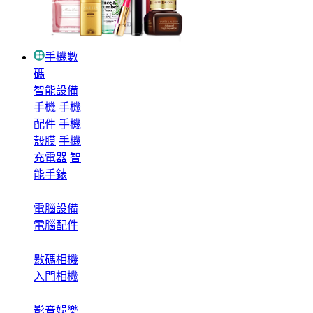
手機數
碼
智能設備
手機
手機
配件
手機
殼膜
手機
充電器
智
能手錶
電腦設備
電腦配件
數碼相機
入門相機
影音娛樂