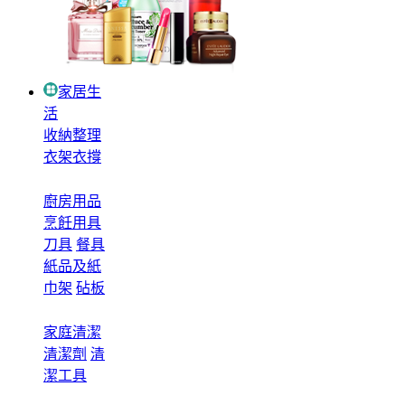
家居生
活
收納整理
衣架衣撐
廚房用品
烹飪用具
刀具
餐具
紙品及紙
巾架
砧板
家庭清潔
清潔劑
清
潔工具