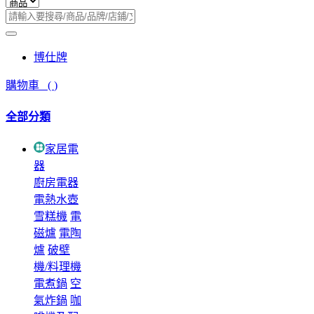
博仕牌
購物車
(
)
全部分類
家居電
器
廚房電器
電熱水壺
雪糕機
電
磁爐
電陶
爐
破壁
機/料理機
電煮鍋
空
氣炸鍋
咖