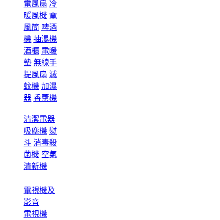
電風扇
冷
暖風機
電
風筒
啤酒
機
抽濕機
酒櫃
電暖
墊
無線手
提風扇
滅
蚊機
加濕
器
香薰機
清潔電器
吸塵機
熨
斗
消毒殺
菌機
空氣
清新機
電視機及
影音
電視機