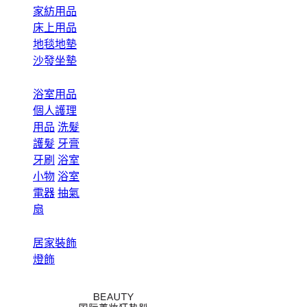
家紡用品
床上用品
地毯地墊
沙發坐墊
浴室用品
個人護理
用品
洗髮
護髮
牙膏
牙刷
浴室
小物
浴室
電器
抽氣
扇
居家裝飾
燈飾