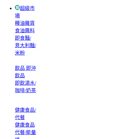
超級市
場
糧油雜貨
食油醬料
即食麵/
意大利麵/
米粉
飲品 即沖
飲品
即飲湯水/
咖啡/奶茶
健康食品/
代餐
健康食品
代餐/能量