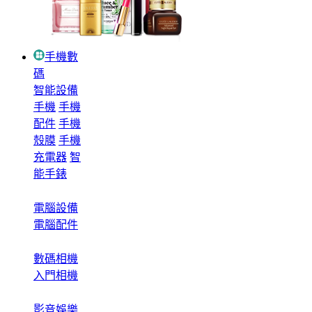
手機數
碼
智能設備
手機
手機
配件
手機
殼膜
手機
充電器
智
能手錶
電腦設備
電腦配件
數碼相機
入門相機
影音娛樂