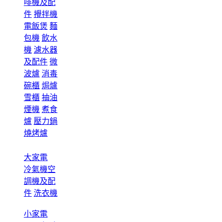
啡機及配
件
攪拌機
電飯煲
麵
包機
飲水
機
濾水器
及配件
微
波爐
消毒
碗櫃
焗爐
雪櫃
抽油
煙機
煮食
爐
壓力鍋
燒烤爐
大家電
冷氣機空
調機及配
件
洗衣機
小家電