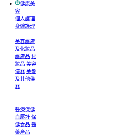
健康美
容
個人護理
身體護理
美容護膚
及化妝品
護膚品
化
妝品
美容
儀器
美髮
及其他儀
器
醫療保健
血壓計
保
健食品
醫
藥產品