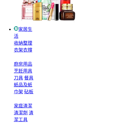
家居生
活
收納整理
衣架衣撐
廚房用品
烹飪用具
刀具
餐具
紙品及紙
巾架
砧板
家庭清潔
清潔劑
清
潔工具