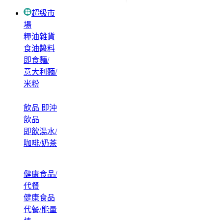
超級市
場
糧油雜貨
食油醬料
即食麵/
意大利麵/
米粉
飲品 即沖
飲品
即飲湯水/
咖啡/奶茶
健康食品/
代餐
健康食品
代餐/能量