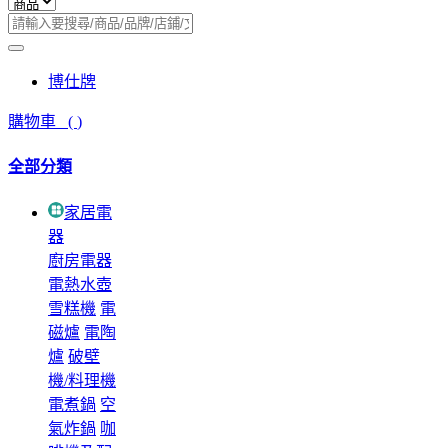
博仕牌
購物車
(
)
全部分類
家居電
器
廚房電器
電熱水壺
雪糕機
電
磁爐
電陶
爐
破壁
機/料理機
電煮鍋
空
氣炸鍋
咖