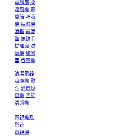
電風扇
冷
暖風機
電
風筒
啤酒
機
抽濕機
酒櫃
電暖
墊
無線手
提風扇
滅
蚊機
加濕
器
香薰機
清潔電器
吸塵機
熨
斗
消毒殺
菌機
空氣
清新機
電視機及
影音
電視機