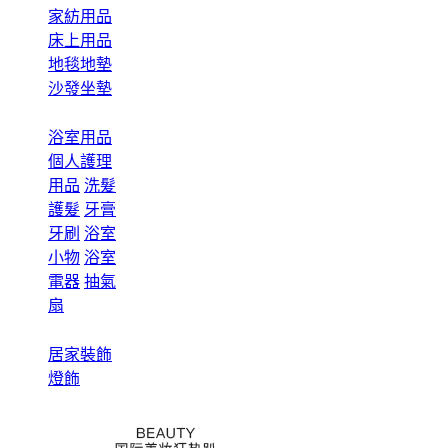
家紡用品
床上用品
地毯地墊
沙發坐墊
浴室用品
個人護理
用品
洗髮
護髮
牙膏
牙刷
浴室
小物
浴室
電器
抽氣
扇
居家裝飾
燈飾