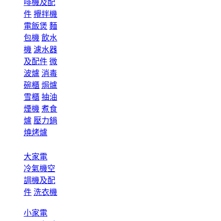
啡機及配
件
攪拌機
電飯煲
麵
包機
飲水
機
濾水器
及配件
微
波爐
消毒
碗櫃
焗爐
雪櫃
抽油
煙機
煮食
爐
壓力鍋
燒烤爐
大家電
冷氣機空
調機及配
件
洗衣機
小家電