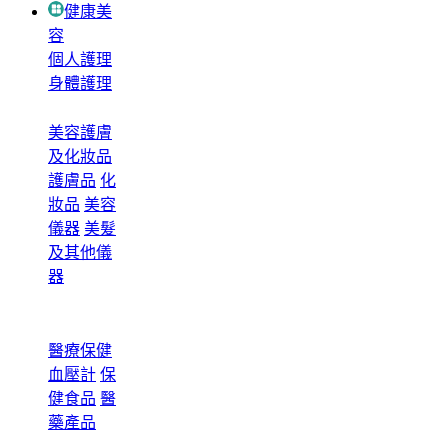
健康美
容
個人護理
身體護理
美容護膚
及化妝品
護膚品
化
妝品
美容
儀器
美髮
及其他儀
器
醫療保健
血壓計
保
健食品
醫
藥產品