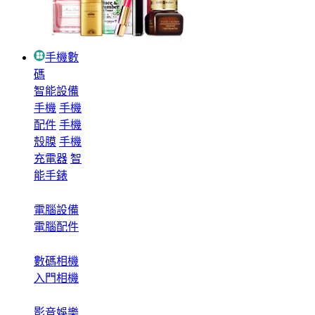
手機數
碼
智能設備
手機
手機
配件
手機
殼膜
手機
充電器
智
能手錶
電腦設備
電腦配件
數碼相機
入門相機
影音娛樂