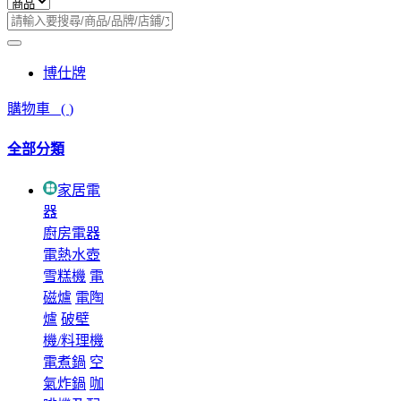
博仕牌
購物車
(
)
全部分類
家居電
器
廚房電器
電熱水壺
雪糕機
電
磁爐
電陶
爐
破壁
機/料理機
電煮鍋
空
氣炸鍋
咖