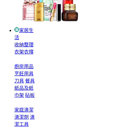
家居生
活
收納整理
衣架衣撐
廚房用品
烹飪用具
刀具
餐具
紙品及紙
巾架
砧板
家庭清潔
清潔劑
清
潔工具