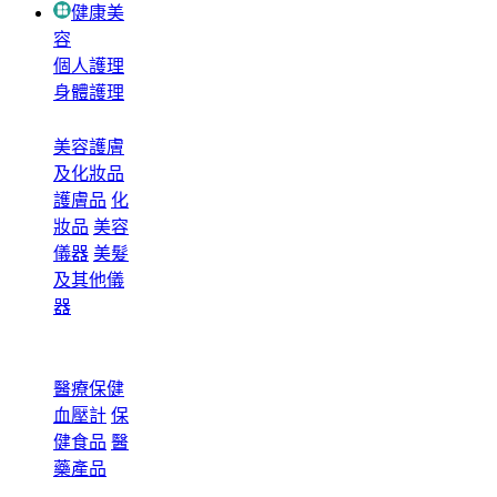
健康美
容
個人護理
身體護理
美容護膚
及化妝品
護膚品
化
妝品
美容
儀器
美髮
及其他儀
器
醫療保健
血壓計
保
健食品
醫
藥產品