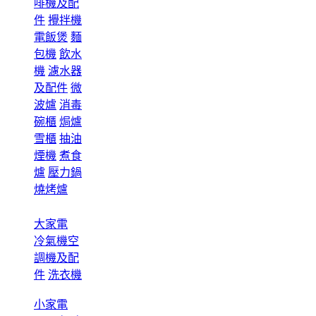
啡機及配
件
攪拌機
電飯煲
麵
包機
飲水
機
濾水器
及配件
微
波爐
消毒
碗櫃
焗爐
雪櫃
抽油
煙機
煮食
爐
壓力鍋
燒烤爐
大家電
冷氣機空
調機及配
件
洗衣機
小家電