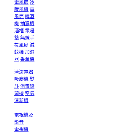
電風扇
冷
暖風機
電
風筒
啤酒
機
抽濕機
酒櫃
電暖
墊
無線手
提風扇
滅
蚊機
加濕
器
香薰機
清潔電器
吸塵機
熨
斗
消毒殺
菌機
空氣
清新機
電視機及
影音
電視機