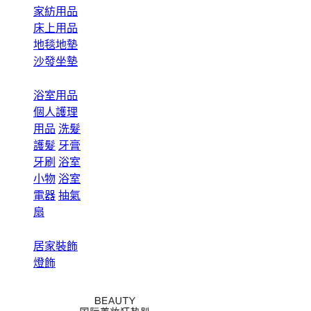
家紡用品
床上用品
地毯地墊
沙發坐墊
浴室用品
個人護理
用品
洗髮
護髮
牙膏
牙刷
浴室
小物
浴室
電器
抽氣
扇
居家裝飾
燈飾