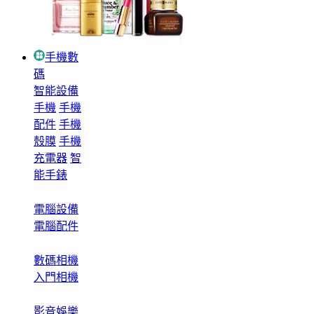
手機數
碼
智能設備
手機
手機
配件
手機
殼膜
手機
充電器
智
能手錶
電腦設備
電腦配件
數碼相機
入門相機
影音娛樂