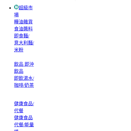
超級市
場
糧油雜貨
食油醬料
即食麵/
意大利麵/
米粉
飲品 即沖
飲品
即飲湯水/
咖啡/奶茶
健康食品/
代餐
健康食品
代餐/能量