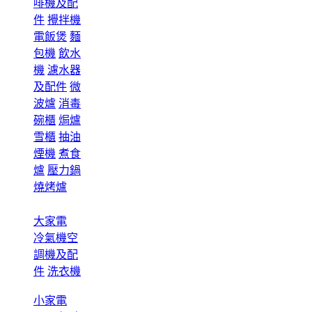
啡機及配
件
攪拌機
電飯煲
麵
包機
飲水
機
濾水器
及配件
微
波爐
消毒
碗櫃
焗爐
雪櫃
抽油
煙機
煮食
爐
壓力鍋
燒烤爐
大家電
冷氣機空
調機及配
件
洗衣機
小家電