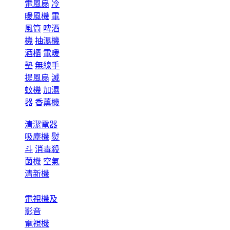
電風扇
冷
暖風機
電
風筒
啤酒
機
抽濕機
酒櫃
電暖
墊
無線手
提風扇
滅
蚊機
加濕
器
香薰機
清潔電器
吸塵機
熨
斗
消毒殺
菌機
空氣
清新機
電視機及
影音
電視機