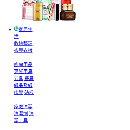
家居生
活
收納整理
衣架衣撐
廚房用品
烹飪用具
刀具
餐具
紙品及紙
巾架
砧板
家庭清潔
清潔劑
清
潔工具