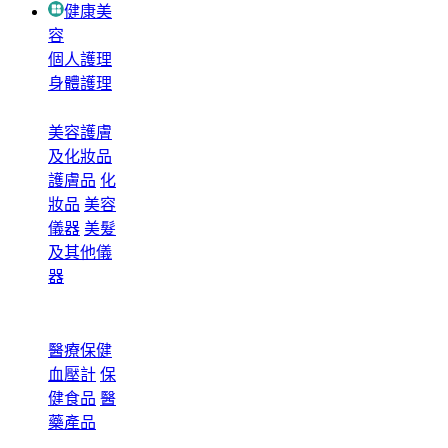
健康美
容
個人護理
身體護理
美容護膚
及化妝品
護膚品
化
妝品
美容
儀器
美髮
及其他儀
器
醫療保健
血壓計
保
健食品
醫
藥產品