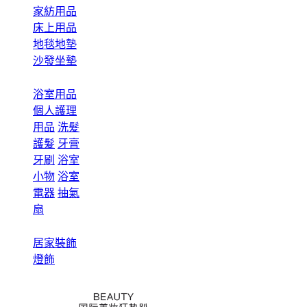
家紡用品
床上用品
地毯地墊
沙發坐墊
浴室用品
個人護理
用品
洗髮
護髮
牙膏
牙刷
浴室
小物
浴室
電器
抽氣
扇
居家裝飾
燈飾