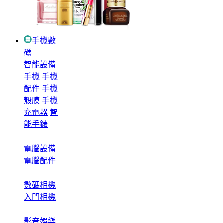
手機數
碼
智能設備
手機
手機
配件
手機
殼膜
手機
充電器
智
能手錶
電腦設備
電腦配件
數碼相機
入門相機
影音娛樂