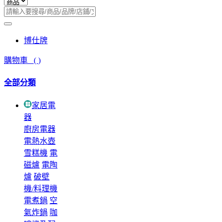
博仕牌
購物車
(
)
全部分類
家居電
器
廚房電器
電熱水壺
雪糕機
電
磁爐
電陶
爐
破壁
機/料理機
電煮鍋
空
氣炸鍋
咖