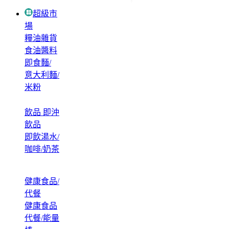
超級市
場
糧油雜貨
食油醬料
即食麵/
意大利麵/
米粉
飲品 即沖
飲品
即飲湯水/
咖啡/奶茶
健康食品/
代餐
健康食品
代餐/能量