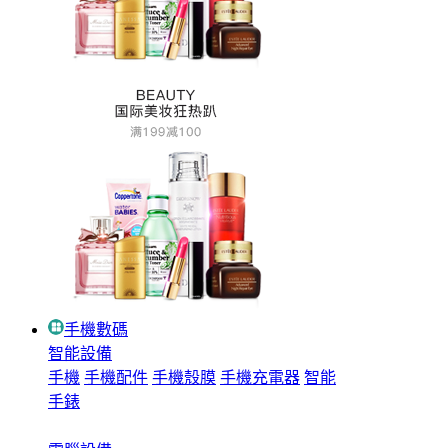
手機數碼
智能設備
手機
手機配件
手機殼膜
手機充電器
智能
手錶