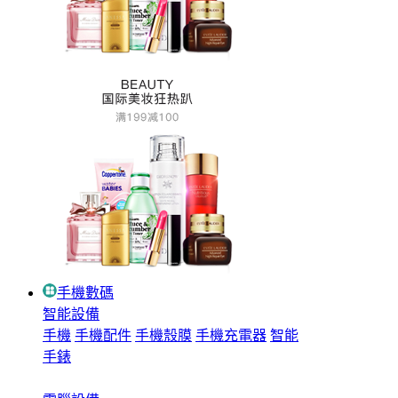
手機數碼
智能設備
手機
手機配件
手機殼膜
手機充電器
智能
手錶