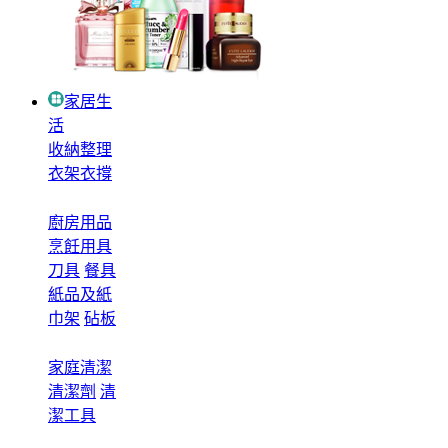
家居生
活
收納整理
衣架衣撐
廚房用品
烹飪用具
刀具
餐具
紙品及紙
巾架
砧板
家庭清潔
清潔劑
清
潔工具