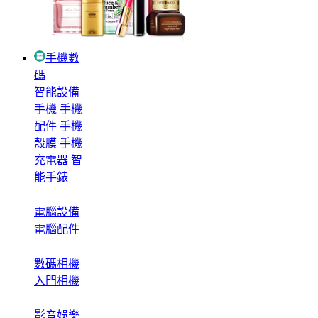
手機數
碼
智能設備
手機
手機
配件
手機
殼膜
手機
充電器
智
能手錶
電腦設備
電腦配件
數碼相機
入門相機
影音娛樂