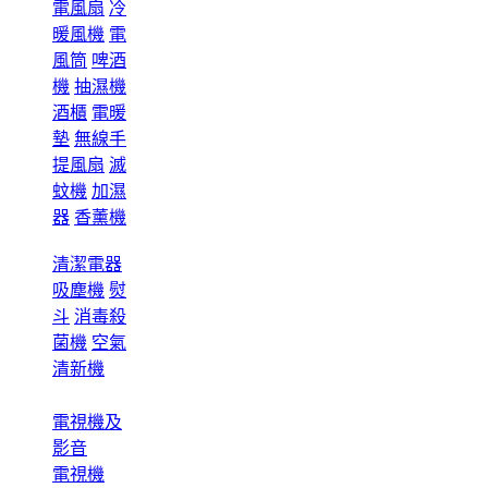
電風扇
冷
暖風機
電
風筒
啤酒
機
抽濕機
酒櫃
電暖
墊
無線手
提風扇
滅
蚊機
加濕
器
香薰機
清潔電器
吸塵機
熨
斗
消毒殺
菌機
空氣
清新機
電視機及
影音
電視機