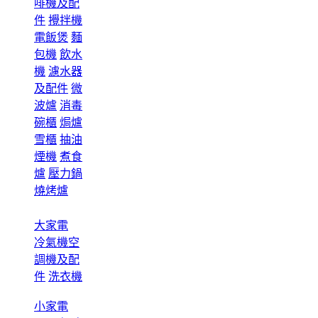
啡機及配
件
攪拌機
電飯煲
麵
包機
飲水
機
濾水器
及配件
微
波爐
消毒
碗櫃
焗爐
雪櫃
抽油
煙機
煮食
爐
壓力鍋
燒烤爐
大家電
冷氣機空
調機及配
件
洗衣機
小家電