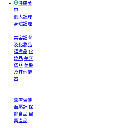
健康美
容
個人護理
身體護理
美容護膚
及化妝品
護膚品
化
妝品
美容
儀器
美髮
及其他儀
器
醫療保健
血壓計
保
健食品
醫
藥產品