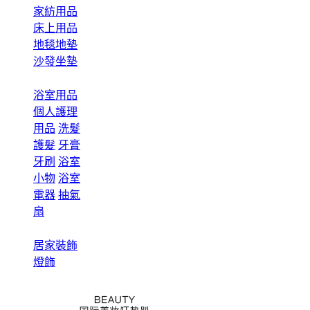
家紡用品
床上用品
地毯地墊
沙發坐墊
浴室用品
個人護理
用品
洗髮
護髮
牙膏
牙刷
浴室
小物
浴室
電器
抽氣
扇
居家裝飾
燈飾