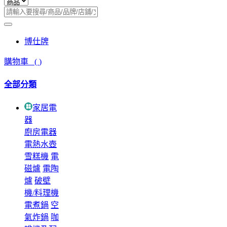
博仕牌
購物車
(
)
全部分類
家居電
器
廚房電器
電熱水壺
雪糕機
電
磁爐
電陶
爐
破壁
機/料理機
電煮鍋
空
氣炸鍋
咖