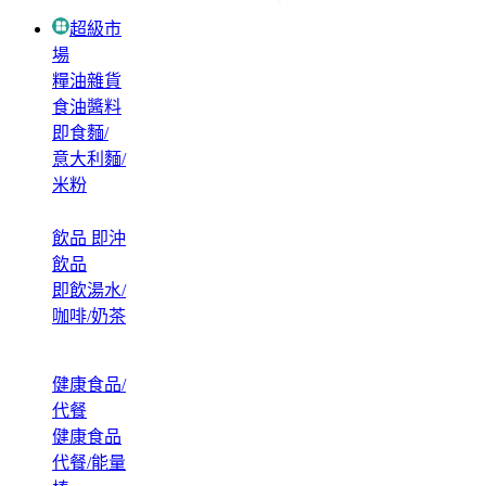
超級市
場
糧油雜貨
食油醬料
即食麵/
意大利麵/
米粉
飲品 即沖
飲品
即飲湯水/
咖啡/奶茶
健康食品/
代餐
健康食品
代餐/能量