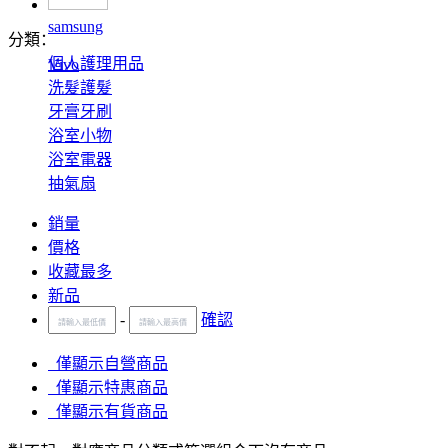
samsung
分類：
個人護理用品
Vivo
洗髮護髮
牙膏牙刷
浴室小物
浴室電器
抽氣扇
銷量
價格
收藏最多
新品
-
確認
僅顯示自營商品
僅顯示特惠商品
僅顯示有貨商品