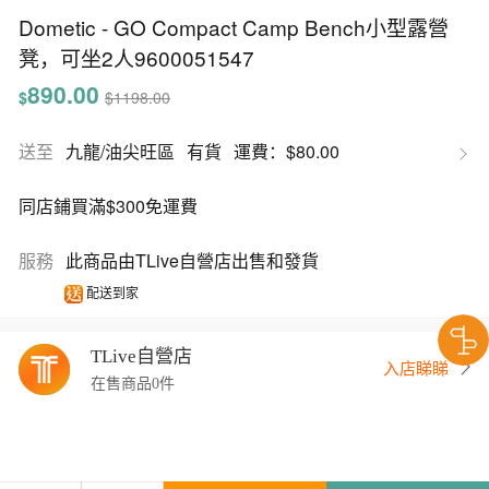
Dometic - GO Compact Camp Bench小型露營
凳，可坐2人9600051547
890.00
$
$1198.00
送至
九龍/油尖旺區
有貨
運費：$80.00
同店鋪買滿$300免運費
服務
此商品由TLive自營店出售和發貨
配送到家
TLive自營店
入店睇睇
在售商品0件