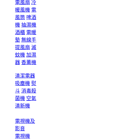
電風扇
冷
暖風機
電
風筒
啤酒
機
抽濕機
酒櫃
電暖
墊
無線手
提風扇
滅
蚊機
加濕
器
香薰機
清潔電器
吸塵機
熨
斗
消毒殺
菌機
空氣
清新機
電視機及
影音
電視機