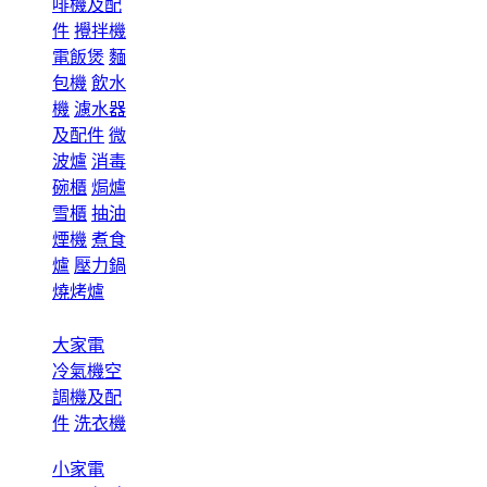
啡機及配
件
攪拌機
電飯煲
麵
包機
飲水
機
濾水器
及配件
微
波爐
消毒
碗櫃
焗爐
雪櫃
抽油
煙機
煮食
爐
壓力鍋
燒烤爐
大家電
冷氣機空
調機及配
件
洗衣機
小家電