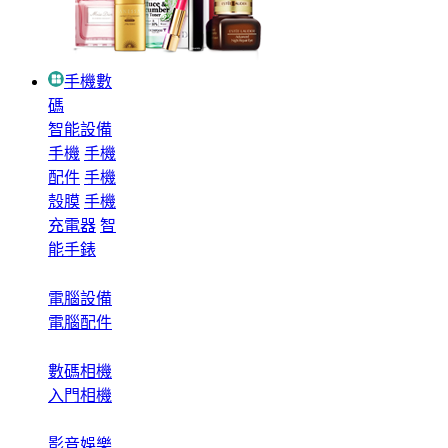
手機數
碼
智能設備
手機
手機
配件
手機
殼膜
手機
充電器
智
能手錶
電腦設備
電腦配件
數碼相機
入門相機
影音娛樂