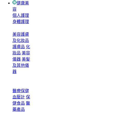
健康美
容
個人護理
身體護理
美容護膚
及化妝品
護膚品
化
妝品
美容
儀器
美髮
及其他儀
器
醫療保健
血壓計
保
健食品
醫
藥產品