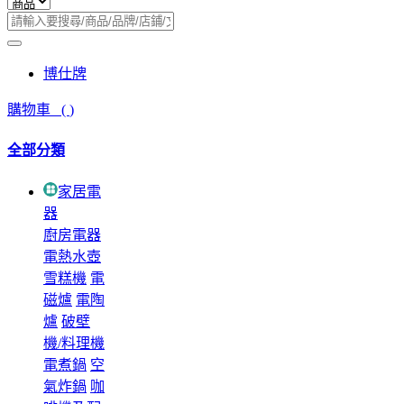
博仕牌
購物車
(
)
全部分類
家居電
器
廚房電器
電熱水壺
雪糕機
電
磁爐
電陶
爐
破壁
機/料理機
電煮鍋
空
氣炸鍋
咖