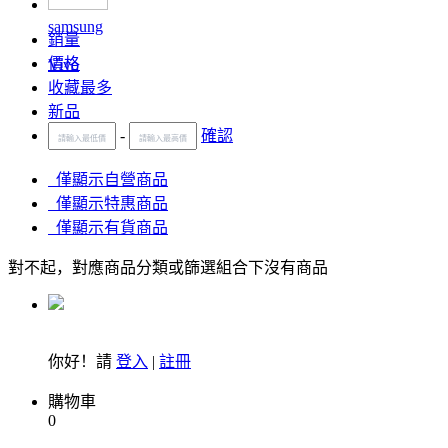
samsung
銷量
價格
Vivo
收藏最多
新品
-
確認
僅顯示自營商品
僅顯示特惠商品
僅顯示有貨商品
對不起，對應商品分類或篩選組合下沒有商品
你好！請
登入
|
註冊
購物車
0