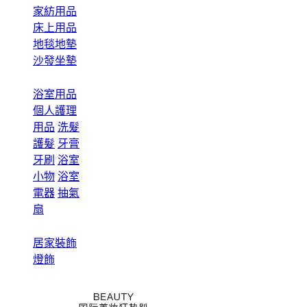
家紡用品
床上用品
地毯地墊
沙發坐墊
浴室用品
個人護理
用品
洗髮
護髮
牙膏
牙刷
浴室
小物
浴室
電器
抽氣
扇
居家裝飾
燈飾