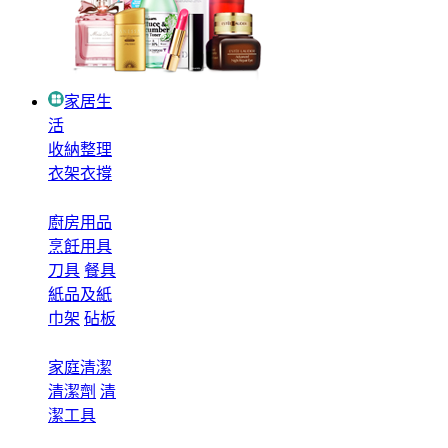
家居生
活
收納整理
衣架衣撐
廚房用品
烹飪用具
刀具
餐具
紙品及紙
巾架
砧板
家庭清潔
清潔劑
清
潔工具