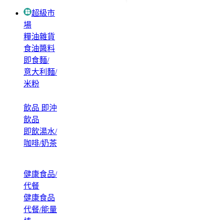
超級市
場
糧油雜貨
食油醬料
即食麵/
意大利麵/
米粉
飲品 即沖
飲品
即飲湯水/
咖啡/奶茶
健康食品/
代餐
健康食品
代餐/能量